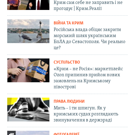
Крим сам себе не заправить і не
прогодує | Крим.Реалії
ВІЙНА ТА КРИМ
Російська влада обіцяє закрити
морський шлях українським
БпЛА до Севастополя. Чи реально
це?
СУСПІЛЬСТВО
«Крим – не Росія»: маркетплейс
Ozon припинив прийом нових
замовлень на Кримському
півострові
ПРАВА ЛЮДИНИ
Мить – і ти шпигун. Як у
кримських судах розглядають
звинувачення в держзраді
ФОТОГАЛЕРЕЇ