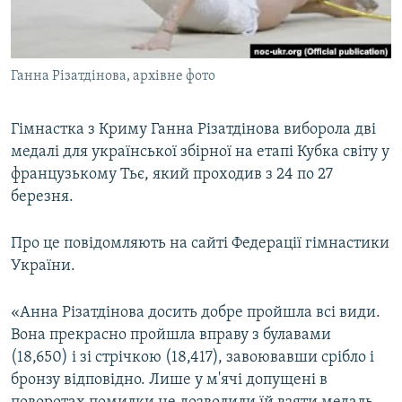
ВІДЕОУРОКИ «ELIFBE»
Русский
СВІДЧЕННЯ ОКУПАЦІЇ
Qırımtatar
Ганна Різатдінова, архівне фото
УКРАЇНСЬКА ПРОБЛЕМА КРИМУ
ДОЛУЧАЙСЯ!
ІНФОГРАФІКА
Гімнастка з Криму Ганна Різатдінова виборола дві
медалі для української збірної на етапі Кубка світу у
французькому Тьє, який проходив з 24 по 27
Усі сайти RFE/RL
березня.
Про це повідомляють на сайті Федерації гімнастики
України.
«Анна Різатдінова досить добре пройшла всі види.
Вона прекрасно пройшла вправу з булавами
(18,650) і зі стрічкою (18,417), завоювавши срібло і
бронзу відповідно. Лише у м'ячі допущені в