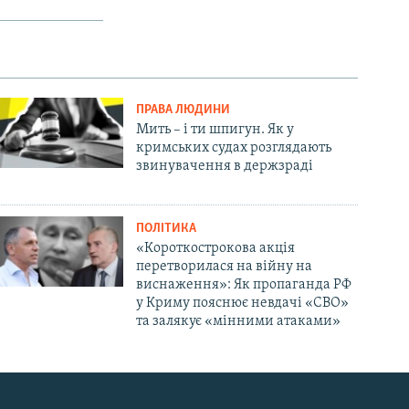
ПРАВА ЛЮДИНИ
Мить – і ти шпигун. Як у
кримських судах розглядають
звинувачення в держзраді
ПОЛІТИКА
«Короткострокова акція
перетворилася на війну на
виснаження»: Як пропаганда РФ
у Криму пояснює невдачі «СВО»
та залякує «мінними атаками»