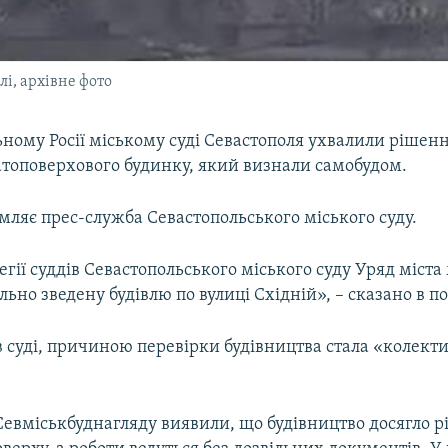
і, архівне фото
ному Росії міському суді Севастополя ухвалили рішен
атоповерхового будинку, який визнали самобудом.
мляє прес-служба Севастопольського міського суду.
гії суддів Севастопольського міського суду Уряд міста
льно зведену будівлю по вулиці Східній», – сказано в п
 суді, причиною перевірки будівництва стала «колект
евміськбуднагляду виявили, що будівництво досягло р