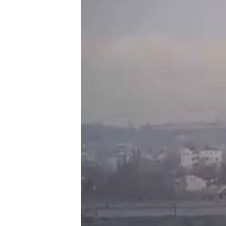
ВІДЕОУРОКИ «ELIFBE»
СВІДЧЕННЯ ОКУПАЦІЇ
УКРАЇНСЬКА ПРОБЛЕМА КРИМУ
ІНФОГРАФІКА