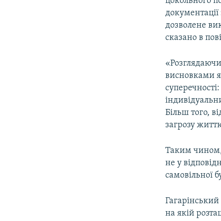
цокольного по
документації
дозволене вик
сказано в пов
«Розглядаючи 
висновками я
суперечності:
індивідуальни
Більш того, в
загрозу життю
Таким чином,
не у відповід
самовільної бу
Гагарінський 
на якій розта