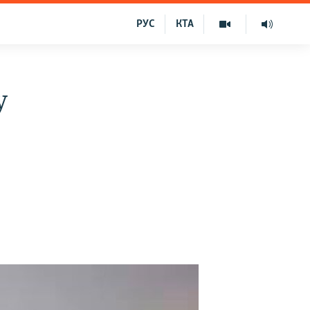
РУС
КТА
у