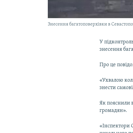
Знесення багатоповерхівки в Севастопол
У підконтроль
знесення баг
Про це повідо
«Ухвалою коле
знести самові
Як пояснили в
громадян».
«Інспектори С