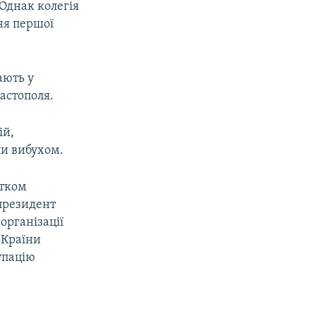
Однак колегія
ня першої
ають у
астополя.
ій,
ли вибухом.
атком
 президент
організації
 Країни
упацію