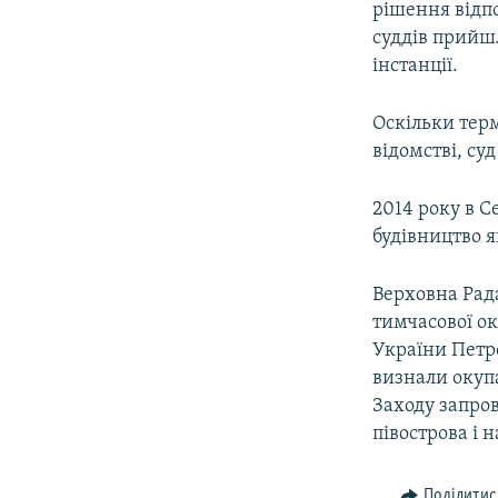
рішення відпо
суддів прийшл
інстанції.
Оскільки терм
відомстві, су
2014 року в С
будівництво я
Верховна Рада
тимчасової ок
України Петр
визнали окупа
Заходу запро
півострова і 
Поділитис