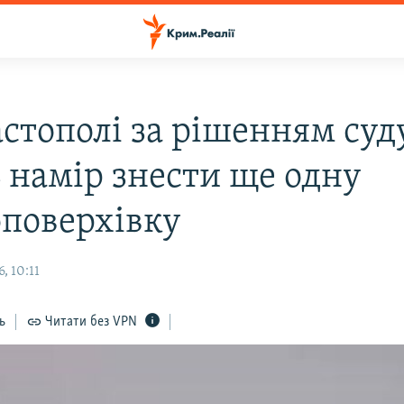
астополі за рішенням суд
 намір знести ще одну
оповерхівку
, 10:11
ь
Читати без VPN