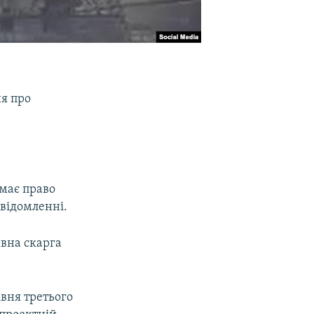
ня про
 має право
овідомленні.
ивна скарга
івня третього