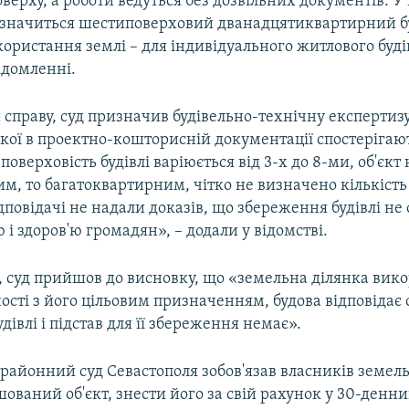
верху, а роботи ведуться без дозвільних документів. У
 значиться шестиповерховий дванадцятиквартирний б
ористання землі – для індивідуального житлового буді
ідомленні.
справу, суд призначив будівельно-технічну експертизу,
кої в проектно-кошторисній документації спостерігают
 поверховість будівлі варіюється від 3-х до 8-ми, об'єкт
м, то багатоквартирним, чітко не визначено кількість
ідповідачі не надали доказів, що збереження будівлі не
 і здоров'ю громадян», – додали у відомстві.
 суд прийшов до висновку, що «земельна ділянка вико
ності з його цільовим призначенням, будова відповідає
дівлі і підстав для її збереження немає».
районний суд Севастополя зобов'язав власників земель
шований об'єкт, знести його за свій рахунок у 30-денни