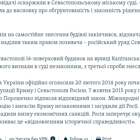
відачі оскаржили в Севастопольському міському суді. 
а до висновку про обґрунтованість і законність рішен
ін на самостійне знесення будівлі закінчився, відзнач
д наділив таким правом позивача – російський уряд Сев
евастополі 16-поверховий будинок на вулиці Капітанськ
кого визнали в суді незаконним, з третьої спроби знес
 України офіційно оголосила 20 лютого 2014 року поч
упації Криму і Севастополя Росією. 7 жовтня 2015 року
о Порошенко підписав відповідний закон. Міжнародні 
цію і анексію Криму незаконними і засудили дії Росії.
вадили низку економічних санкцій. Росія заперечує ок
називає це «відновленням історичної справедливості».
ь
Читати без VPN
Follow us
Print