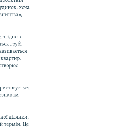
 проектній
удинок, хоча
вництва», –
 згідно з
ься грубі
 називається
 квартир.
 створює
ристовується
 ознакам
ної ділянки,
й термін. Це