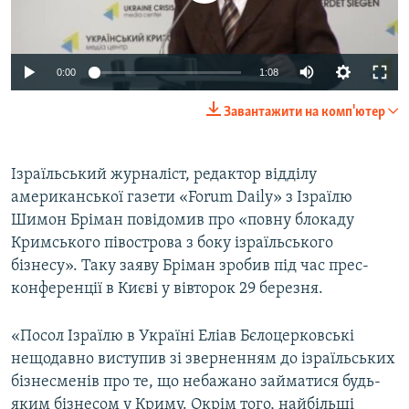
ВІДЕОУРОКИ «ELIFBE»
Русский
СВІДЧЕННЯ ОКУПАЦІЇ
Qırımtatar
0:00
1:08
УКРАЇНСЬКА ПРОБЛЕМА КРИМУ
Завантажити на комп'ютер
ДОЛУЧАЙСЯ!
ІНФОГРАФІКА
Ізраїльський журналіст, редактор відділу
американської газети «Forum Daily» з Ізраїлю
Усі сайти RFE/RL
Шимон Бріман повідомив про «повну блокаду
Кримського півострова з боку ізраїльського
бізнесу». Таку заяву Бріман зробив під час прес-
конференції в Києві у вівторок 29 березня.
«Посол Ізраїлю в Україні Еліав Бєлоцерковські
нещодавно виступив зі зверненням до ізраїльських
бізнесменів про те, що небажано займатися будь-
яким бізнесом у Криму. Окрім того, найбільші