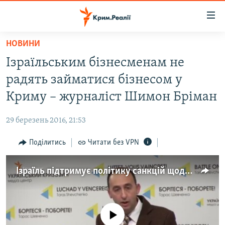
Доступність
посилання
Перейти
НОВИНИ
до
НОВИНИ
Ізраїльським бізнесменам не
основного
ВОДА.КРИМ
матеріалу
радять займатися бізнесом у
ВІДЕО ТА ФОТО
Перейти
Криму – журналіст Шимон Бріман
до
ПОЛІТИКА
основної
29 березень 2016, 21:53
БЛОГИ
навігації
Перейти
Поділитись
Читати без VPN
ПОГЛЯД
до
ІНТЕРВ'Ю
пошуку
Ізраїль підтримує політику санкцій щодо Росії (відео)
ВСЕ ЗА ДЕНЬ
СПЕЦПРОЕКТИ
No media source currently available
ЯК ОБІЙТИ БЛОКУВАННЯ
ДЕПОРТАЦІЯ