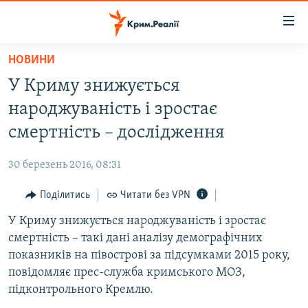
Доступність
посилання
Перейти
НОВИНИ
до
НОВИНИ
У Криму знижується
основного
ВОДА.КРИМ
матеріалу
народжуваність і зростає
ВІДЕО ТА ФОТО
Перейти
смертність – дослідження
до
ПОЛІТИКА
основної
30 березень 2016, 08:31
БЛОГИ
навігації
Перейти
Поділитись
Читати без VPN
ПОГЛЯД
до
У Криму знижується народжуваність і зростає
ІНТЕРВ'Ю
пошуку
смертність – такі дані аналізу демографічних
ВСЕ ЗА ДЕНЬ
показників на півострові за підсумками 2015 року,
СПЕЦПРОЕКТИ
повідомляє прес-служба кримського МОЗ,
підконтрольного Кремлю.
ЯК ОБІЙТИ БЛОКУВАННЯ
ДЕПОРТАЦІЯ