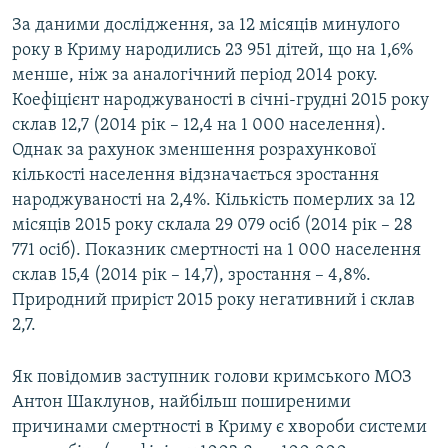
ВІДЕОУРОКИ «ELIFBE»
За даними дослідження, за 12 місяців минулого
Русский
року в Криму народились 23 951 дітей, що на 1,6%
СВІДЧЕННЯ ОКУПАЦІЇ
Qırımtatar
менше, ніж за аналогічний період 2014 року.
УКРАЇНСЬКА ПРОБЛЕМА КРИМУ
Коефіцієнт народжуваності в січні-грудні 2015 року
склав 12,7 (2014 рік – 12,4 на 1 000 населення).
ДОЛУЧАЙСЯ!
ІНФОГРАФІКА
Однак за рахунок зменшення розрахункової
кількості населення відзначається зростання
народжуваності на 2,4%. Кількість померлих за 12
Усі сайти RFE/RL
місяців 2015 року склала 29 079 осіб (2014 рік – 28
771 осіб). Показник смертності на 1 000 населення
склав 15,4 (2014 рік – 14,7), зростання – 4,8%.
Природний приріст 2015 року негативний і склав
2,7.
Як повідомив заступник голови кримського МОЗ
Антон Шаклунов, найбільш поширеними
причинами смертності в Криму є хвороби системи