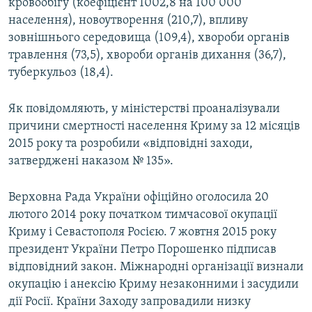
кровообігу (коефіцієнт 1002,8 на 100 000
населення), новоутворення (210,7), впливу
зовнішнього середовища (109,4), хвороби органів
травлення (73,5), хвороби органів дихання (36,7),
туберкульоз (18,4).
Як повідомляють, у міністерстві проаналізували
причини смертності населення Криму за 12 місяців
2015 року та розробили «відповідні заходи,
затверджені наказом № 135».
Верховна Рада України офіційно оголосила 20
лютого 2014 року початком тимчасової окупації
Криму і Севастополя Росією. 7 жовтня 2015 року
президент України Петро Порошенко підписав
відповідний закон. Міжнародні організації визнали
окупацію і анексію Криму незаконними і засудили
дії Росії. Країни Заходу запровадили низку