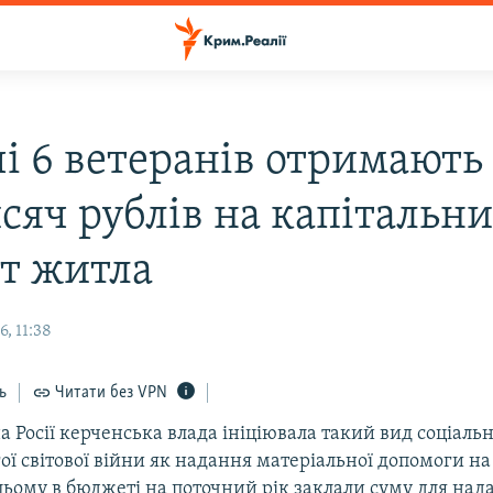
чі 6 ветеранів отримають
исяч рублів на капітальн
т житла
, 11:38
ь
Читати без VPN
 Росії керченська влада ініціювала такий вид соціаль
гої світової війни як надання матеріальної допомоги н
ьому в бюджеті на поточний рік заклали суму для над