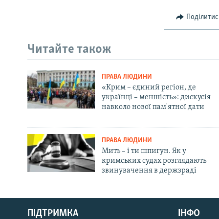
Поділитис
Читайте також
ПРАВА ЛЮДИНИ
«Крим – єдиний регіон, де
українці – меншість»: дискусія
навколо нової пам'ятної дати
ПРАВА ЛЮДИНИ
Мить – і ти шпигун. Як у
кримських судах розглядають
звинувачення в держзраді
Русский
Qırımtatar
ПІДТРИМКА
ІНФО