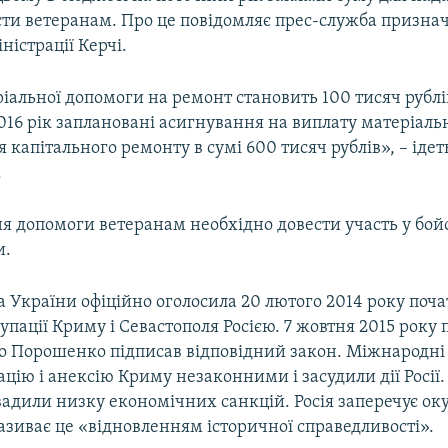
ти ветеранам. Про це повідомляє прес-служба призна
істрації Керчі.
іальної допомоги на ремонт становить 100 тисяч рублі
16 рік заплановані асигнування на виплату матеріаль
 капітального ремонту в сумі 600 тисяч рублів», – ідет
.
я допомоги ветеранам необхідно довести участь у бойо
и.
 України офіційно оголосила 20 лютого 2014 року поч
упації Криму і Севастополя Росією. 7 жовтня 2015 року
о Порошенко підписав відповідний закон. Міжнародні 
цію і анексію Криму незаконними і засудили дії Росії.
вадили низку економічних санкцій. Росія заперечує ок
називає це «відновленням історичної справедливості».