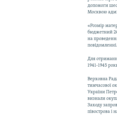
ВІДЕОУРОКИ «ELIFBE»
допомоги шес
СВІДЧЕННЯ ОКУПАЦІЇ
Москвою адмін
УКРАЇНСЬКА ПРОБЛЕМА КРИМУ
«Розмір матер
ІНФОГРАФІКА
бюджетний 20
на проведення
повідомленні
Для отриманн
1941-1945 рок
Верховна Рада
тимчасової ок
України Петр
визнали окупа
Заходу запро
півострова і 