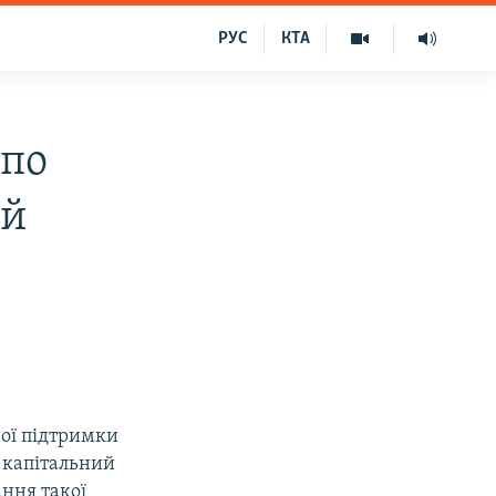
РУС
КТА
 по
ий
ної підтримки
а капітальний
ання такої