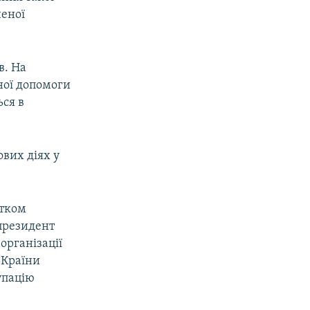
ченої
в. На
ної допомоги
ься в
вих діях у
атком
 президент
організації
 Країни
упацію