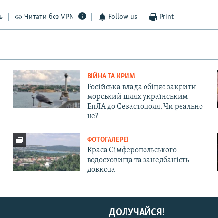
ь
Читати без VPN
Follow us
Print
ВІЙНА ТА КРИМ
Російська влада обіцяє закрити
морський шлях українським
БпЛА до Севастополя. Чи реально
це?
ФОТОГАЛЕРЕЇ
Краса Сімферопольського
водосховища та занедбаність
довкола
ДОЛУЧАЙСЯ!