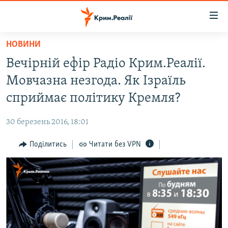
Доступність
посилання
Перейти
НОВИНИ
до
НОВИНИ
Вечірній ефір Радіо Крим.Реалії.
основного
ВОДА.КРИМ
матеріалу
Мовчазна незгода. Як Ізраїль
ВІДЕО ТА ФОТО
Перейти
сприймає політику Кремля?
до
ПОЛІТИКА
основної
30 березень 2016, 18:01
БЛОГИ
навігації
Перейти
Поділитись
Читати без VPN
ПОГЛЯД
до
ІНТЕРВ'Ю
пошуку
ВСЕ ЗА ДЕНЬ
СПЕЦПРОЕКТИ
ЯК ОБІЙТИ БЛОКУВАННЯ
ДЕПОРТАЦІЯ