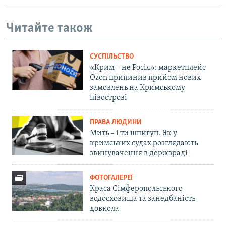
Читайте також
СУСПІЛЬСТВО
«Крим – не Росія»: маркетплейс
Ozon припинив прийом нових
замовлень на Кримському
півострові
ПРАВА ЛЮДИНИ
Мить – і ти шпигун. Як у
кримських судах розглядають
звинувачення в держзраді
ФОТОГАЛЕРЕЇ
Краса Сімферопольського
водосховища та занедбаність
довкола