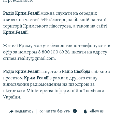
переводились.
Радіо Крим.Реалії
можна слухати на середніх
хвилях на частоті 549 кілогерц на більшій частині
території Кримського півострова, а також на сайті
Крим.Реалії
.
Жителі Криму можуть безкоштовно телефонувати в
ефір за номером
8 800 100 69 26, писати на адресу
crimea.reality@gmail.com.
Радіо Крим.Реалії
запустило
Радіо Свобода
спільно з
проектом
Крим.Реалії
в рамках другого етапу
відновлення радіомовлення на півострові за
підтримки Міністерства інформаційної політики
України.
Поділитись
Читати без VPN
Follow us