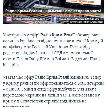
ВІДЕОУРОКИ «ELIFBE»
Русский
СВІДЧЕННЯ ОКУПАЦІЇ
Qırımtatar
УКРАЇНСЬКА ПРОБЛЕМА КРИМУ
ДОЛУЧАЙСЯ!
ІНФОГРАФІКА
У вечірньому ефірі
Радіо Крим.Реалії
обговорюють
позицію Ізраїлю по відношенню до анексії Криму й
конфлікту між Росією й Україною. Гість ефіру:
Усі сайти RFE/RL
редактор відділу Ізраїлю і СНД американської
газети Forum Daily Шимон Бріман. Ведучий: Павло
Казарін.
Увага! Час ефіру
Радіо Крим.Реалії
змінився. Тепер
у Криму ранковий ефір починається о 8:35, вечірній
– о 18:30. Зміни в сітці ефіру відбулись у зв'язку з
переходом України на літній час. В анексованому
Криму й Севастополі стрілки годинника не