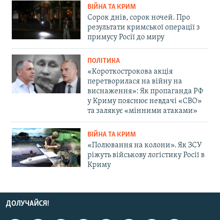
ВІЙНА ТА КРИМ
Сорок днів, сорок ночей. Про
результати кримської операції з
примусу Росії до миру
ПОЛІТИКА
«Короткострокова акція
перетворилася на війну на
виснаження»: Як пропаганда РФ
у Криму пояснює невдачі «СВО»
та залякує «мінними атаками»
ВІЙНА ТА КРИМ
«Полювання на колони». Як ЗСУ
ріжуть військову логістику Росії в
Криму
ДОЛУЧАЙСЯ!