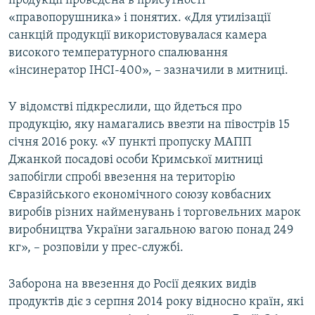
продукції проведена в присутності
«правопорушника» і понятих. «Для утилізації
санкцій продукції використовувалася камера
високого температурного спалювання
«інсинератор ІНСІ-400», – зазначили в митниці.
У відомстві підкреслили, що йдеться про
продукцію, яку намагались ввезти на півострів 15
січня 2016 року. «У пункті пропуску МАПП
Джанкой посадові особи Кримської митниці
запобігли спробі ввезення на територію
Євразійського економічного союзу ковбасних
виробів різних найменувань і торговельних марок
виробництва України загальною вагою понад 249
кг», – розповіли у прес-службі.
Заборона на ввезення до Росії деяких видів
продуктів діє з серпня 2014 року відносно країн, які