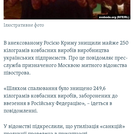
ВІДЕОУРОКИ «ELIFBE»
Русский
СВІДЧЕННЯ ОКУПАЦІЇ
Qırımtatar
Ілюстративне фото
УКРАЇНСЬКА ПРОБЛЕМА КРИМУ
ДОЛУЧАЙСЯ!
ІНФОГРАФІКА
В анексованому Росією Криму знищили майже 250
кілограмів ковбасних виробів виробництва
українських підприємств. Про це повідомляє прес-
Усі сайти RFE/RL
служба призначеного Москвою митного відомства
півострова.
«Шляхом спалювання було знищено 249,6
кілограмів ковбасних виробів, заборонених до
ввезення в Російську Федерацію», – ідеться в
повідомленні.
У відомстві підкреслили, що утилізація «санкцій»