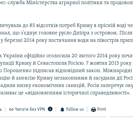
ес-служба Міністерства аграрної політики та продовол
печувала до 85 відсотків потреб Криму в прісній воді ч
ал, що з'єднує головне русло Дніпра з островом. Після
у березні 2014 року постачання води на півострів при
 України офіційно оголосила 20 лютого 2014 року поч
упації Криму й Севастополя Росією. 7 жовтня 2015 рок
о Порошенко підписав відповідний закон. Міжнародні 
цію й анексію Криму незаконними й засудили дії Росі
вадили низку економічних санкцій. Росія заперечує ок
називає це «відновленням історичної справедливості».
ь
Читати без VPN
Follow us
Print