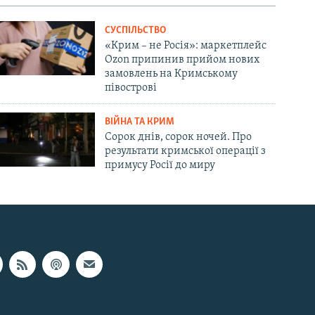
СУСПІЛЬСТВО
«Крим – не Росія»: маркетплейс
Ozon припинив прийом нових
замовлень на Кримському
півострові
ВІЙНА ТА КРИМ
Сорок днів, сорок ночей. Про
результати кримської операції з
примусу Росії до миру