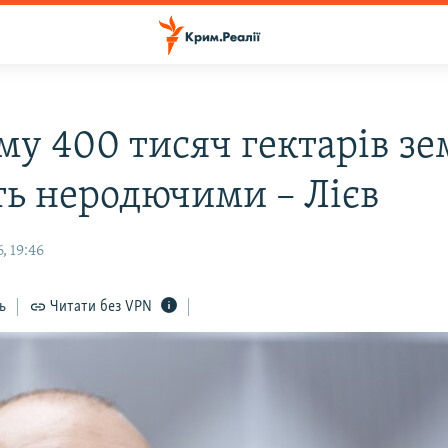
му 400 тисяч гектарів зе
ть неродючими – Лієв
, 19:46
ь
Читати без VPN