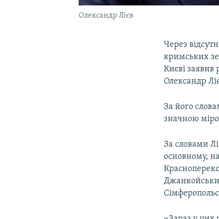
Олександр Лієв
Через відсутн
кримських зе
Києві заявив 
Олександр Ліє
За його слова
значною міро
За словами Лі
основному, на
Краснопереко
Джанкойський
Сімферопольс
«Зараз у цих 