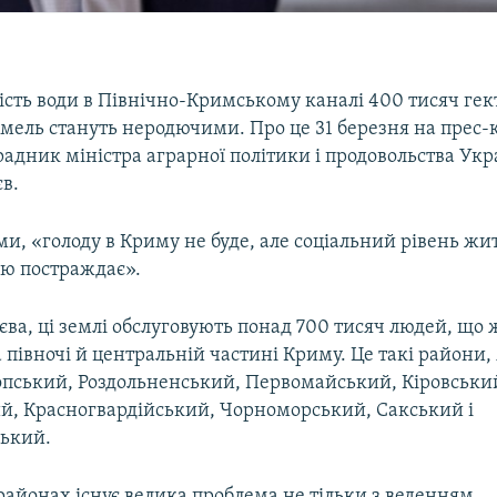
ість води в Північно-Кримському каналі 400 тисяч гек
мель стануть неродючими. Про це 31 березня на прес-
радник міністра аграрної політики і продовольства Укр
в.
ми, «голоду в Криму не буде, але соціальний рівень ж
ю постраждає».
єва, ці землі обслуговують понад 700 тисяч людей, що 
 півночі й центральній частині Криму. Це такі райони,
пський, Роздольненський, Первомайський, Кіровськи
, Красногвардійський, Чорноморський, Сакський і
ький.
районах існує велика проблема не тільки з веденням