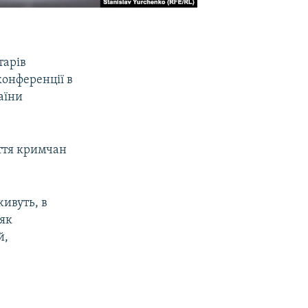
тарів
конференції в
аїни
иття кримчан
живуть, в
 як
й,