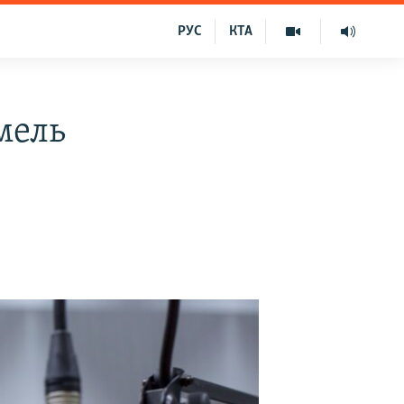
РУС
КТА
мель