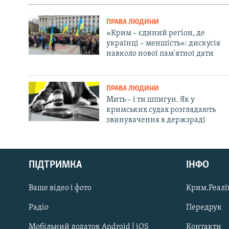
ПРАВА ЛЮДИНИ
«Крим – єдиний регіон, де
українці – меншість»: дискусія
навколо нової пам'ятної дати
ПРАВА ЛЮДИНИ
Мить – і ти шпигун. Як у
кримських судах розглядають
звинувачення в держзраді
Русский
ПІДТРИМКА
ІНФО
Qırımtatar
Ваше відео і фото
Крим.Реалії
ДОЛУЧАЙСЯ!
Радіо
Передрук
Мобільний додаток Android | iOS
Контакти