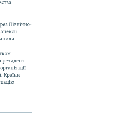
ьства
ерез Північно-
 анексії
пинили.
атком
у президент
організації
ї. Країни
упацію