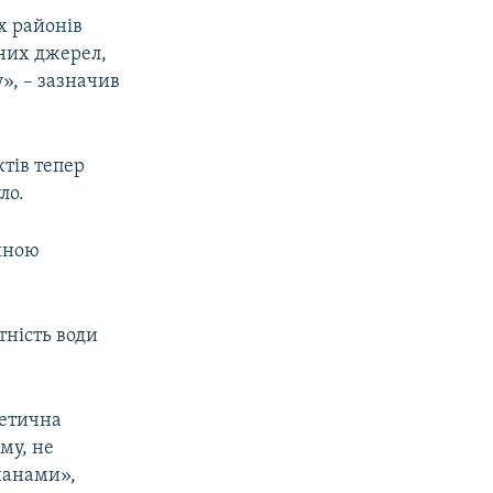
их районів
мних джерел,
», – зазначив
ктів тепер
ло.
ійною
тність води
гетична
му, не
мчанами»,