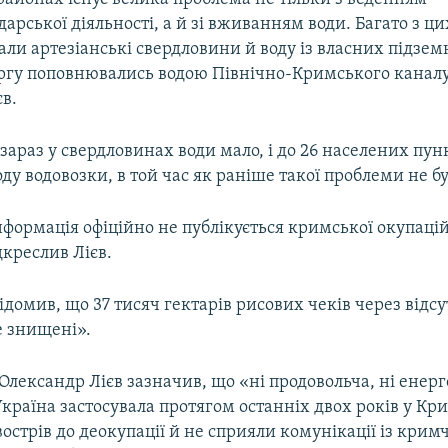
дарської діяльності, а й зі вживанням води. Багато з ц
ли артезіанські свердловини й воду із власних підзе
чергу поповнювались водою Північно-Кримського каналу
в.
 зараз у свердловинах води мало, і до 26 населених пун
ду водовозки, в той час як раніше такої проблеми не бу
інформація офіційно не публікується кримської окупац
дкреслив Лієв.
ідомив, що 37 тисяч гектарів рисових чеків через відсу
 знищені».
 Олександр Лієв зазначив, що «ні продовольча, ні енер
Україна застосувала протягом останніх двох років у Кри
острів до деокупації й не сприяли комунікації із кри