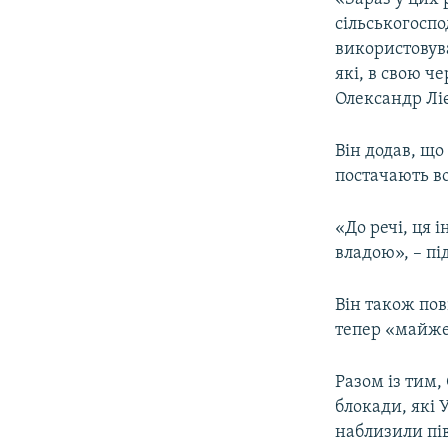
сільськогоспо
використовува
які, в свою 
Олександр Ліє
Він додав, що
постачають во
«До речі, ця 
владою», – пі
Він також пов
тепер «майже
Разом із тим,
блокади, які 
наблизили пів