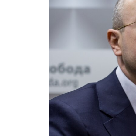
ВІДЕОУРОКИ «ELIFBE»
СВІДЧЕННЯ ОКУПАЦІЇ
УКРАЇНСЬКА ПРОБЛЕМА КРИМУ
ІНФОГРАФІКА