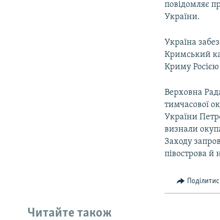
повідомляє пр
України.
Україна забез
Кримський кан
Криму Росією 
Верховна Рада
тимчасової ок
України Петр
визнали окупа
Заходу запро
півострова й 
Поділитис
Читайте також