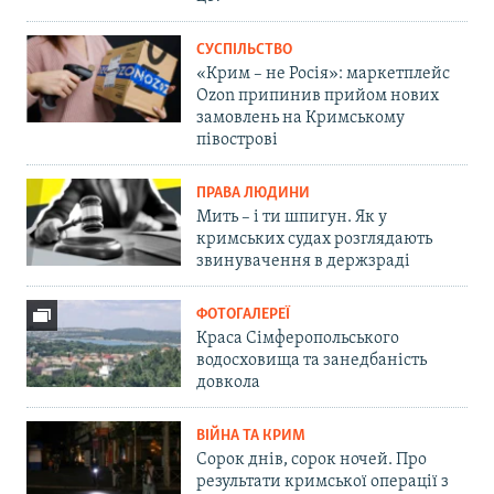
СУСПІЛЬСТВО
«Крим – не Росія»: маркетплейс
Ozon припинив прийом нових
замовлень на Кримському
півострові
ПРАВА ЛЮДИНИ
Мить – і ти шпигун. Як у
кримських судах розглядають
звинувачення в держзраді
ФОТОГАЛЕРЕЇ
Краса Сімферопольського
водосховища та занедбаність
довкола
ВІЙНА ТА КРИМ
Сорок днів, сорок ночей. Про
результати кримської операції з