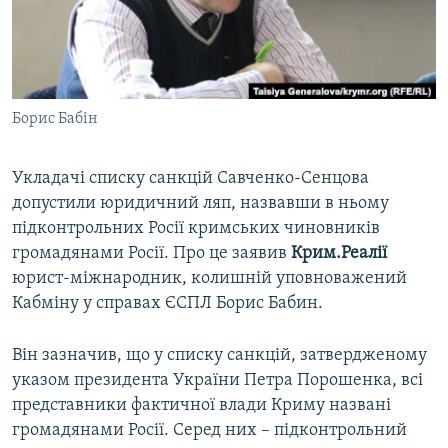
ВІДЕОУРОКИ «ELIFBE»
Русский
СВІДЧЕННЯ ОКУПАЦІЇ
Qırımtatar
УКРАЇНСЬКА ПРОБЛЕМА КРИМУ
Борис Бабін
ДОЛУЧАЙСЯ!
ІНФОГРАФІКА
Укладачі списку санкцій Савченко-Сенцова
допустили юридичний ляп, назвавши в ньому
Усі сайти RFE/RL
підконтрольних Росії кримських чиновників
громадянами Росії. Про це заявив
Крим.Реалії
юрист-міжнародник, колишній уповноважений
Кабміну у справах ЄСПЛ Борис Бабин.
Він зазначив, що у списку санкцій, затвердженому
указом президента України Петра Порошенка, всі
представники фактичної влади Криму названі
громадянами Росії. Серед них – підконтрольний