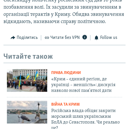
Олександру Кольченку російський суд дав 10 років
позбавлення волі. Їх засудили за звинуваченням в
організації терактів у Криму. Обидва звинувачення
відкидають, називаючи справу політичною.
Поділитись
Читати без VPN
Follow us
Читайте також
ПРАВА ЛЮДИНИ
«Крим – єдиний регіон, де
українці – меншість»: дискусія
навколо нової пам'ятної дати
ВІЙНА ТА КРИМ
Російська влада обіцяє закрити
морський шлях українським
БпЛА до Севастополя. Чи реально
це?