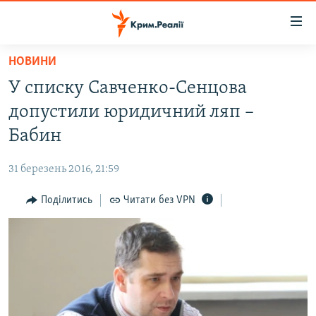
Доступність
посилання
Перейти
НОВИНИ
до
НОВИНИ
У списку Савченко-Сенцова
основного
ВОДА.КРИМ
матеріалу
допустили юридичний ляп –
ВІДЕО ТА ФОТО
Перейти
Бабин
до
ПОЛІТИКА
основної
31 березень 2016, 21:59
БЛОГИ
навігації
Перейти
Поділитись
Читати без VPN
ПОГЛЯД
до
ІНТЕРВ'Ю
пошуку
ВСЕ ЗА ДЕНЬ
СПЕЦПРОЕКТИ
ЯК ОБІЙТИ БЛОКУВАННЯ
ДЕПОРТАЦІЯ