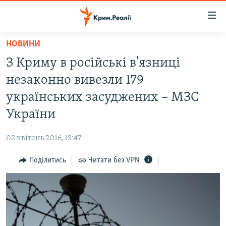
Доступність
посилання
Перейти
НОВИНИ
до
НОВИНИ
З Криму в російські в'язниці
основного
ВОДА.КРИМ
матеріалу
незаконно вивезли 179
ВІДЕО ТА ФОТО
Перейти
українських засуджених – МЗС
до
ПОЛІТИКА
України
основної
БЛОГИ
навігації
02 квітень 2016, 13:47
Перейти
ПОГЛЯД
до
Поділитись
Читати без VPN
ІНТЕРВ'Ю
пошуку
ВСЕ ЗА ДЕНЬ
СПЕЦПРОЕКТИ
ЯК ОБІЙТИ БЛОКУВАННЯ
ДЕПОРТАЦІЯ