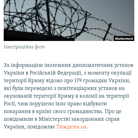
ВІДЕОУРОКИ «ELIFBE»
Русский
СВІДЧЕННЯ ОКУПАЦІЇ
Qırımtatar
УКРАЇНСЬКА ПРОБЛЕМА КРИМУ
ДОЛУЧАЙСЯ!
ІНФОГРАФІКА
Ілюстраційне фото
За інформацією іноземних дипломатичних установ
Усі сайти RFE/RL
України в Російській Федерації, з моменту окупації
території Криму відомо про 179 громадян України,
які були переведені з пенітенціарних установ на
окупованій території Криму в колонії на території
Росії, чим порушено їхнє право відбувати
покарання в країні свого громадянства. Про це
повідомили в Міністерстві закордонних справ
України, повідомляє
Тиждень.ua
.