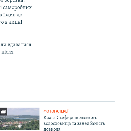
4 березня.
 і саморобних
в їздив до
го в липні
али вдаватися
 після
ФОТОГАЛЕРЕЇ
Краса Сімферопольського
водосховища та занедбаність
довкола