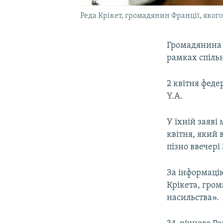
Реда Крікет, громадянин Франції, яког
Громадянина Б
рамках спіль
2 квітня феде
Y.A.
У їхній заяві
квітня, який
пізно ввечері 
За інформацію
Крікета, гро
насильства».