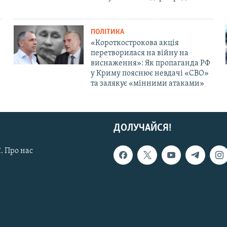
ПОЛІТИКА
«Короткострокова акція
перетворилася на війну на
виснаження»: Як пропаганда РФ
у Криму пояснює невдачі «СВО»
та залякує «мінними атаками»
ДОЛУЧАЙСЯ!
. Про нас