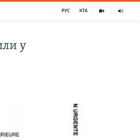
РУС
КТА
или у