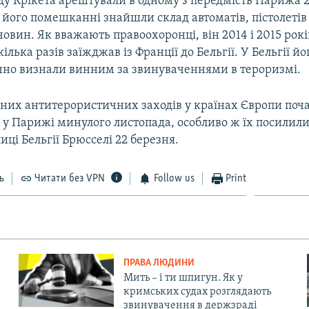
ду Крікета арештували в одному з передмість Парижа 2
 його помешканні знайшли склад автоматів, пістолетів
овин. Як вважають правоохоронці, він 2014 і 2015 рокі
кілька разів заїжджав із Франції до Бельгії. У Бельгії йо
очно визнали винним за звинуваченнями в тероризмі.
них антитерористичних заходів у країнах Європи поч
в у Парижі минулого листопада, особливо ж їх посилили
лиці Бельгії Брюсселі 22 березня.
ь
Читати без VPN
Follow us
Print
ПРАВА ЛЮДИНИ
Мить – і ти шпигун. Як у
кримських судах розглядають
звинувачення в держзраді