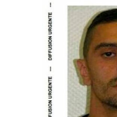
ВІДЕОУРОКИ «ELIFBE»
СВІДЧЕННЯ ОКУПАЦІЇ
УКРАЇНСЬКА ПРОБЛЕМА КРИМУ
ІНФОГРАФІКА