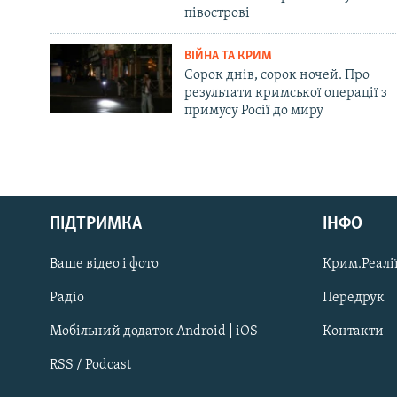
півострові
ВІЙНА ТА КРИМ
Сорок днів, сорок ночей. Про
результати кримської операції з
примусу Росії до миру
Русский
ПІДТРИМКА
ІНФО
Qırımtatar
Ваше відео і фото
Крим.Реалії
ДОЛУЧАЙСЯ!
Радіо
Передрук
Мобільний додаток Android | iOS
Контакти
RSS / Podcast
Усі сайти RFE/RL