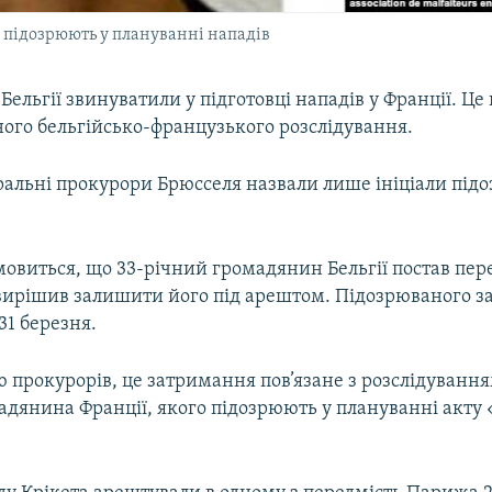
о підозрюють у плануванні нападів
ельгії звинуватили у підготовці нападів у Франції. Це 
ного бельгійсько-французького розслідування.
ральні прокурори Брюсселя назвали лише ініціали під
 мовиться, що 33-річний громадянин Бельгії постав пер
 вирішив залишити його під арештом. Підозрюваного 
31 березня.
 прокурорів, це затримання пов’язане з розслідуванн
мадянина Франції, якого підозрюють у плануванні акту