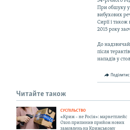
34-річного Ре
При обшуку у
вибухових реч
Сирії і також 
2015 року за
До надзвичай
після теракті
нападів у сто
Поділитис
Читайте також
СУСПІЛЬСТВО
«Крим – не Росія»: маркетплейс
Ozon припинив прийом нових
замовлень на Кримському