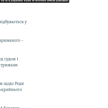
відбувається у
озрюваного –
ед судом 1
затримали
ям щодо Реди
 «крайнього