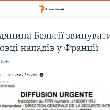
дянина Бельгії звинуват
овці нападів у Франції
 15:46
ь
Читати без VPN