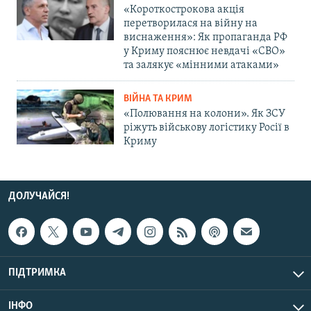
«Короткострокова акція
перетворилася на війну на
виснаження»: Як пропаганда РФ
у Криму пояснює невдачі «СВО»
та залякує «мінними атаками»
ВІЙНА ТА КРИМ
«Полювання на колони». Як ЗСУ
ріжуть військову логістику Росії в
Криму
ДОЛУЧАЙСЯ!
ПІДТРИМКА
ІНФО