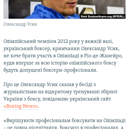
ВІДЕОУРОКИ «ELIFBE»
Русский
СВІДЧЕННЯ ОКУПАЦІЇ
Qırımtatar
Олександр Усик
УКРАЇНСЬКА ПРОБЛЕМА КРИМУ
ДОЛУЧАЙСЯ!
ІНФОГРАФІКА
Олімпійський чемпіон 2012 року у важкій вазі,
український боксер, кримчанин Олександр Усик,
не хоче брати участь в Олімпіаді в Ріо-де-Жанейро,
Усі сайти RFE/RL
куди вперше за всю історію олімпійського боксу
будуть допущені боксери-професіонали.
Про це Олександр Усик сказав у бесіді з
журналістами на відкритому тренуванні збірної
України з боксу, повідомляє український сайт
«Boxing News»
.
«Вирішувати професіоналам боксувати на Олімпіаді
– це повна нісенітниця. Боксуєш в професіоналах, а