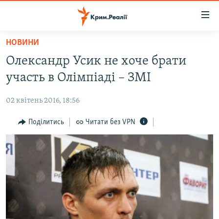
Доступність
посилання
Перейти
НОВИНИ
до
НОВИНИ
Олександр Усик не хоче брати
основного
ВОДА.КРИМ
матеріалу
участь в Олімпіаді – ЗМІ
ВІДЕО ТА ФОТО
Перейти
до
02 квітень 2016, 18:56
ПОЛІТИКА
основної
БЛОГИ
Поділитись
Читати без VPN
навігації
Перейти
ПОГЛЯД
до
ІНТЕРВ'Ю
пошуку
ВСЕ ЗА ДЕНЬ
СПЕЦПРОЕКТИ
ЯК ОБІЙТИ БЛОКУВАННЯ
ДЕПОРТАЦІЯ