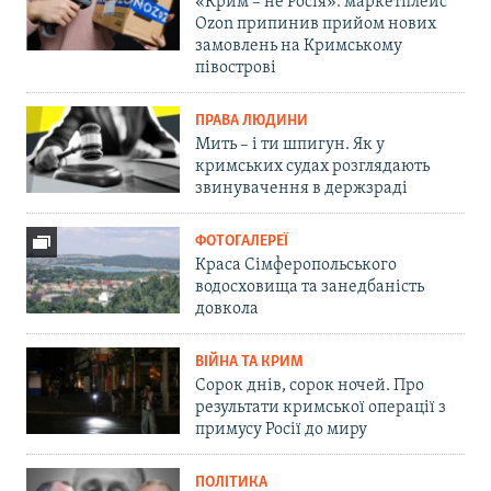
«Крим – не Росія»: маркетплейс
Ozon припинив прийом нових
замовлень на Кримському
півострові
ПРАВА ЛЮДИНИ
Мить – і ти шпигун. Як у
кримських судах розглядають
звинувачення в держзраді
ФОТОГАЛЕРЕЇ
Краса Сімферопольського
водосховища та занедбаність
довкола
ВІЙНА ТА КРИМ
Сорок днів, сорок ночей. Про
результати кримської операції з
примусу Росії до миру
ПОЛІТИКА