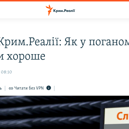
Крим.Реалії: Як у погано
и хороше
 08:10
ь
Читати без VPN