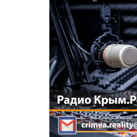
ВІДЕОУРОКИ «ELIFBE»
СВІДЧЕННЯ ОКУПАЦІЇ
УКРАЇНСЬКА ПРОБЛЕМА КРИМУ
ІНФОГРАФІКА