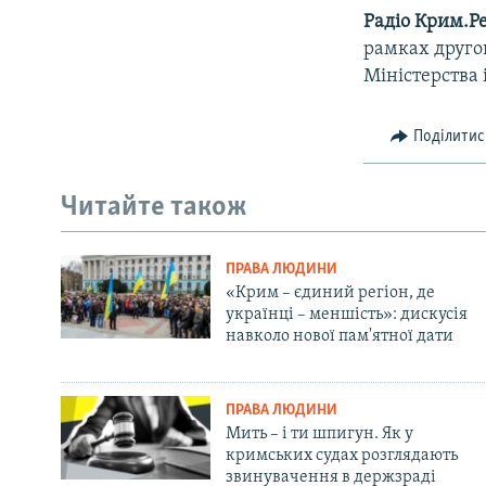
Радіо Крим.Ре
рамках другог
Міністерства 
Поділитис
Читайте також
ПРАВА ЛЮДИНИ
«Крим – єдиний регіон, де
українці – меншість»: дискусія
навколо нової пам'ятної дати
ПРАВА ЛЮДИНИ
Мить – і ти шпигун. Як у
кримських судах розглядають
звинувачення в держзраді