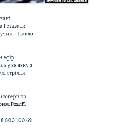
івані
 і ставати
дучий – Павло
й ефір
сь у зв'язку з
лі стрілки
кілогерц на
рим.Реалії
.
8 800 100 69