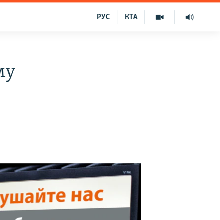
РУС
КТА
му