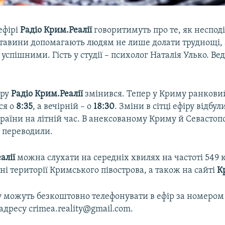
ефірі
Радіо Крим.Реалії
говоритимуть про те, як неспод
ставини допомагають людям не лише долати труднощі, а
успішними. Гість у студії – психолог Наталія Улько. Ве
іру
Радіо Крим.Реалії
змінився. Тепер у Криму ранкови
ся о
8:35
, а вечірній – о
18:30
. Зміни в сітці ефіру відбули
аїни на літній час. В анексованому Криму й Севастопо
 переводили.
алії
можна слухати на середніх хвилях на частоті 549 
ні території Кримського півострова, а також на сайті
К
 можуть безкоштовно телефонувати в ефір за номером
 адресу crimea.reality@gmail.com.