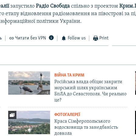
алії
запустило
Радіо Свобода
спільно з проектом
Крим.Р
о етапу відновлення радіомовлення на півострові за 
інформаційної політики України.
ь
Читати без VPN
Follow us
Print
ВІЙНА ТА КРИМ
Російська влада обіцяє закрити
морський шлях українським
БпЛА до Севастополя. Чи реально
це?
ФОТОГАЛЕРЕЇ
Краса Сімферопольського
водосховища та занедбаність
довкола