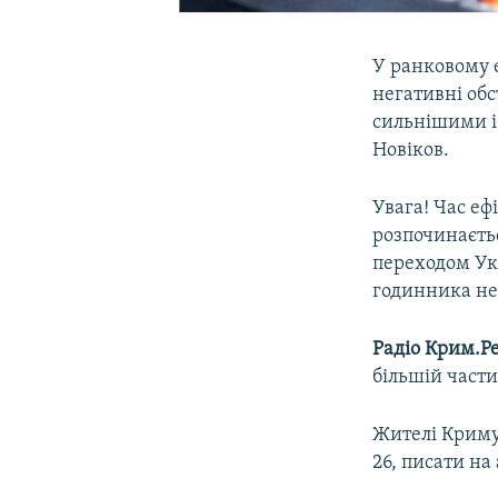
У ранковому 
негативні об
сильнішими і 
Новіков.
Увага! Час еф
розпочинаєть
переходом Укр
годинника не
Радіо Крим.Ре
більшій части
Жителі Криму
26, писати на