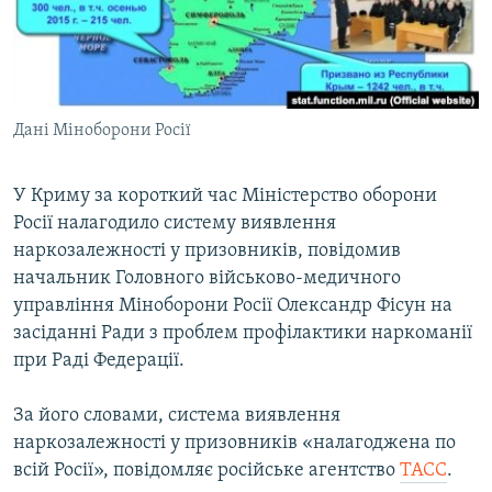
ВІДЕОУРОКИ «ELIFBE»
Русский
СВІДЧЕННЯ ОКУПАЦІЇ
Qırımtatar
УКРАЇНСЬКА ПРОБЛЕМА КРИМУ
Дані Міноборони Росії
ДОЛУЧАЙСЯ!
ІНФОГРАФІКА
У Криму за короткий час Міністерство оборони
Росії налагодило систему виявлення
Усі сайти RFE/RL
наркозалежності у призовників, повідомив
начальник Головного військово-медичного
управління Міноборони Росії Олександр Фісун на
засіданні Ради з проблем профілактики наркоманії
при Раді Федерації.
За його словами, система виявлення
наркозалежності у призовників «налагоджена по
всій Росії», повідомляє російське агентство
ТАСС
.