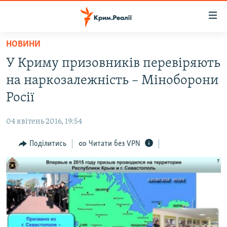
Доступність
посилання
Перейти
НОВИНИ
до
НОВИНИ
У Криму призовників перевіряють
основного
ВОДА.КРИМ
матеріалу
на наркозалежність – Міноборони
ВІДЕО ТА ФОТО
Перейти
Росії
до
ПОЛІТИКА
основної
04 квітень 2016, 19:54
БЛОГИ
навігації
Перейти
Поділитись
Читати без VPN
ПОГЛЯД
до
ІНТЕРВ'Ю
пошуку
ВСЕ ЗА ДЕНЬ
СПЕЦПРОЕКТИ
ЯК ОБІЙТИ БЛОКУВАННЯ
ДЕПОРТАЦІЯ