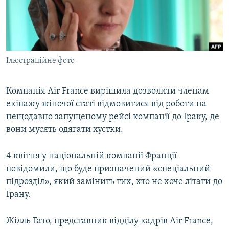
ВІДЕОУРОКИ «ELIFBE»
Русский
СВІДЧЕННЯ ОКУПАЦІЇ
Qırımtatar
УКРАЇНСЬКА ПРОБЛЕМА КРИМУ
Ілюстраційне фото
ДОЛУЧАЙСЯ!
ІНФОГРАФІКА
Компанія Air France вирішила дозволити членам
екіпажу жіночої статі відмовитися від роботи на
Усі сайти RFE/RL
нещодавно запущеному рейсі компанії до Іраку, де
вони мусять одягати хустки.
4 квітня у національній компанії Франції
повідомили, що буде призначений «спеціальний
підрозділ», який замінить тих, хто не хоче літати до
Ірану.
Жілль Гато, представник відділу кадрів Air France,