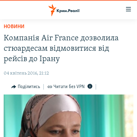
Доступність
посилання
Перейти
НОВИНИ
до
НОВИНИ
Компанія Air France дозволила
основного
ВОДА.КРИМ
матеріалу
стюардесам відмовитися від
ВІДЕО ТА ФОТО
Перейти
рейсів до Ірану
до
ПОЛІТИКА
основної
04 квітень 2016, 21:12
БЛОГИ
навігації
Перейти
Поділитись
Читати без VPN
ПОГЛЯД
до
ІНТЕРВ'Ю
пошуку
ВСЕ ЗА ДЕНЬ
СПЕЦПРОЕКТИ
ЯК ОБІЙТИ БЛОКУВАННЯ
ДЕПОРТАЦІЯ