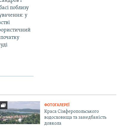
сандров і
басі поблизу
увачення: у
стві
ерористичний
Спочатку
уді
ФОТОГАЛЕРЕЇ
Краса Сімферопольського
водосховища та занедбаність
довкола