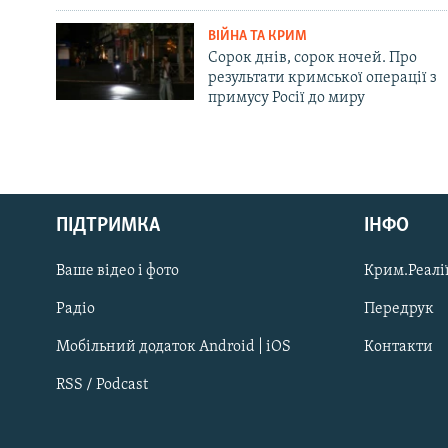
ВІЙНА ТА КРИМ
Сорок днів, сорок ночей. Про
результати кримської операції з
примусу Росії до миру
Русский
ПІДТРИМКА
ІНФО
Qırımtatar
Ваше відео і фото
Крим.Реалії
ДОЛУЧАЙСЯ!
Радіо
Передрук
Мобільний додаток Android | iOS
Контакти
RSS / Podcast
Усі сайти RFE/RL