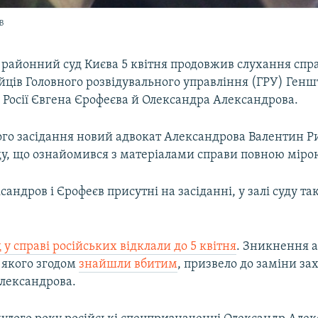
в
й районний суд Києва 5 квітня продовжив слухання спр
йців Головного розвідувального управління (ГРУ) Генш
 Росії Євгена Єрофеєва й Олександра Александрова.
вого засідання новий адвокат Александрова Валентин Р
ду, що ознайомився з матеріалами справи повною міро
сандров і Єрофеєв присутні на засіданні, у залі суду та
д у справі російських відклали до 5 квітня
. Зникнення 
 якого згодом
знайшли вбитим
, призвело до заміни з
лександрова.