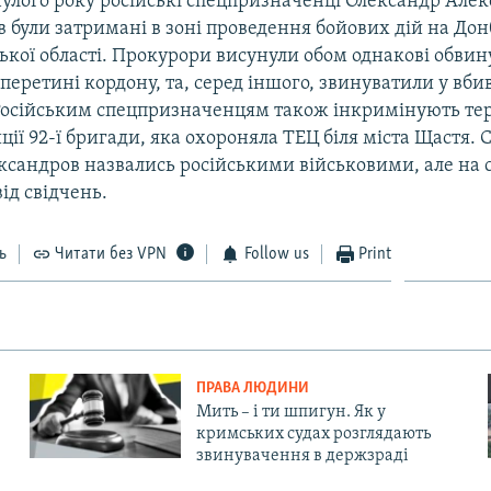
улого року російські спецпризначенці Олександр Алек
 були затримані в зоні проведення бойових дій на Дон
ької області. Прокурори висунули обом однакові обвин
еретині кордону, та, серед іншого, звинуватили у вбив
 Російським спецпризначенцям також інкримінують т
ції 92-ї бригади, яка охороняла ТЕЦ біля міста Щастя. 
ксандров назвались російськими військовими, але на с
ід свідчень.
ь
Читати без VPN
Follow us
Print
ПРАВА ЛЮДИНИ
Мить – і ти шпигун. Як у
кримських судах розглядають
звинувачення в держзраді