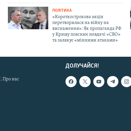
ПОЛІТИКА
«Короткострокова акція
перетворилася на війну на
виснаження»: Як пропаганда РФ
у Криму пояснює невдачі «СВО»
та залякує «мінними атаками»
ДОЛУЧАЙСЯ!
. Про нас