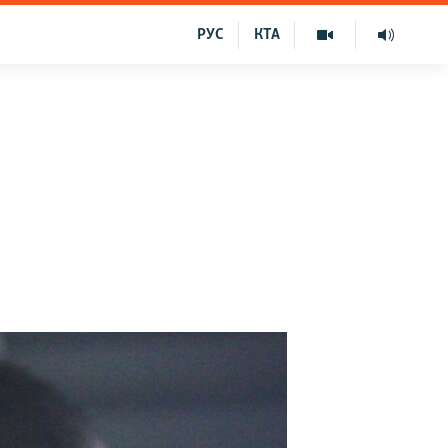
РУС
КТА