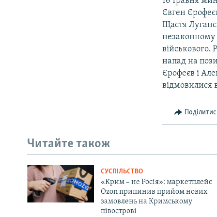
16 травня мин
Євген Єрофеєв
Щастя Луганс
незаконному п
військового.
напад на пози
Єрофеєв і Але
відмовилися в
Поділитис
Читайте також
СУСПІЛЬСТВО
«Крим – не Росія»: маркетплейс
Ozon припинив прийом нових
замовлень на Кримському
півострові