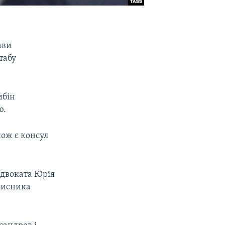
ави
табу
ибін
ю.
кож є консул
адвоката Юрія
ахисника