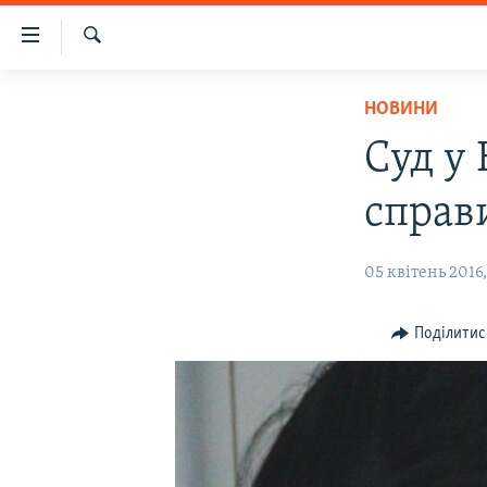
Доступність
посилання
Шукати
Перейти
НОВИНИ
НОВИНИ
до
ВОДА.КРИМ
основного
Суд у
матеріалу
ВІДЕО ТА ФОТО
Перейти
справ
ПОЛІТИКА
до
основної
БЛОГИ
05 квітень 2016,
навігації
ПОГЛЯД
Перейти
до
ІНТЕРВ'Ю
Поділитис
пошуку
ВСЕ ЗА ДЕНЬ
СПЕЦПРОЕКТИ
ЯК ОБІЙТИ БЛОКУВАННЯ
ДЕПОРТАЦІЯ