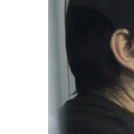
ВІДЕОУРОКИ «ELIFBE»
СВІДЧЕННЯ ОКУПАЦІЇ
УКРАЇНСЬКА ПРОБЛЕМА КРИМУ
ІНФОГРАФІКА