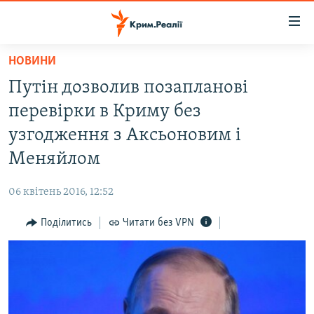
Доступність
посилання
Перейти
НОВИНИ
до
НОВИНИ
Путін дозволив позапланові
основного
ВОДА.КРИМ
матеріалу
перевірки в Криму без
ВІДЕО ТА ФОТО
Перейти
узгодження з Аксьоновим і
до
ПОЛІТИКА
Меняйлом
основної
БЛОГИ
навігації
06 квітень 2016, 12:52
Перейти
ПОГЛЯД
до
Поділитись
Читати без VPN
ІНТЕРВ'Ю
пошуку
ВСЕ ЗА ДЕНЬ
СПЕЦПРОЕКТИ
ЯК ОБІЙТИ БЛОКУВАННЯ
ДЕПОРТАЦІЯ