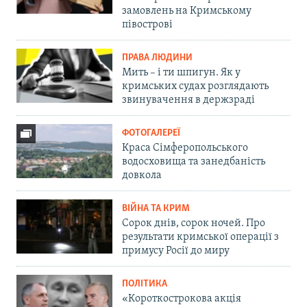
замовлень на Кримському
півострові
ПРАВА ЛЮДИНИ
Мить – і ти шпигун. Як у
кримських судах розглядають
звинувачення в держзраді
ФОТОГАЛЕРЕЇ
Краса Сімферопольського
водосховища та занедбаність
довкола
ВІЙНА ТА КРИМ
Сорок днів, сорок ночей. Про
результати кримської операції з
примусу Росії до миру
ПОЛІТИКА
«Короткострокова акція