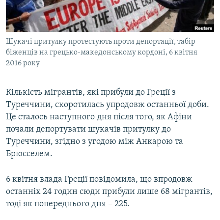
ВІДЕОУРОКИ «ELIFBE»
Русский
СВІДЧЕННЯ ОКУПАЦІЇ
Qırımtatar
Шукачі притулку протестують проти депортації, табір
УКРАЇНСЬКА ПРОБЛЕМА КРИМУ
біженців на грецько-македонському кордоні, 6 квітня
ДОЛУЧАЙСЯ!
ІНФОГРАФІКА
2016 року
Кількість мігрантів, які прибули до Греції з
Туреччини, скоротилась упродовж останньої доби.
Усі сайти RFE/RL
Це сталось наступного дня після того, як Афіни
почали депортувати шукачів притулку до
Туреччини, згідно з угодою між Анкарою та
Брюсселем.
6 квітня влада Греції повідомила, що впродовж
останніх 24 годин сюди прибули лише 68 мігрантів,
тоді як попереднього дня – 225.