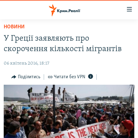
Доступність
посилання
Перейти
НОВИНИ
до
НОВИНИ
У Греції заявляють про
основного
ВОДА.КРИМ
матеріалу
скорочення кількості мігрантів
ВІДЕО ТА ФОТО
Перейти
до
06 квітень 2016, 18:17
ПОЛІТИКА
основної
БЛОГИ
Поділитись
Читати без VPN
навігації
Перейти
ПОГЛЯД
до
ІНТЕРВ'Ю
пошуку
ВСЕ ЗА ДЕНЬ
СПЕЦПРОЕКТИ
ЯК ОБІЙТИ БЛОКУВАННЯ
ДЕПОРТАЦІЯ