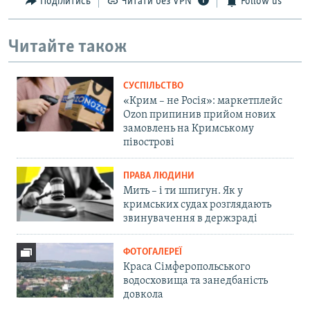
Поділитись
Читати без VPN
Follow us
Читайте також
СУСПІЛЬСТВО
«Крим – не Росія»: маркетплейс
Ozon припинив прийом нових
замовлень на Кримському
півострові
ПРАВА ЛЮДИНИ
Мить – і ти шпигун. Як у
кримських судах розглядають
звинувачення в держзраді
ФОТОГАЛЕРЕЇ
Краса Сімферопольського
водосховища та занедбаність
довкола