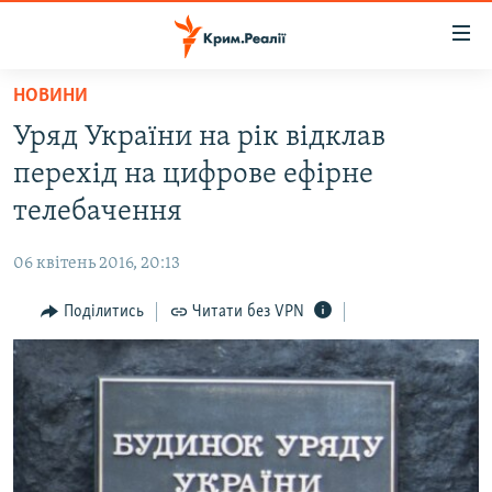
Доступність
посилання
Перейти
НОВИНИ
до
НОВИНИ
Уряд України на рік відклав
основного
ВОДА.КРИМ
матеріалу
перехід на цифрове ефірне
ВІДЕО ТА ФОТО
Перейти
телебачення
до
ПОЛІТИКА
основної
06 квітень 2016, 20:13
БЛОГИ
навігації
Перейти
Поділитись
Читати без VPN
ПОГЛЯД
до
ІНТЕРВ'Ю
пошуку
ВСЕ ЗА ДЕНЬ
СПЕЦПРОЕКТИ
ЯК ОБІЙТИ БЛОКУВАННЯ
ДЕПОРТАЦІЯ