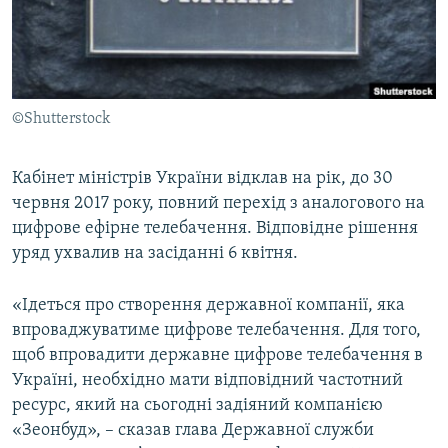
ВІДЕОУРОКИ «ELIFBE»
Русский
СВІДЧЕННЯ ОКУПАЦІЇ
Qırımtatar
УКРАЇНСЬКА ПРОБЛЕМА КРИМУ
©Shutterstock
ДОЛУЧАЙСЯ!
ІНФОГРАФІКА
Кабінет міністрів України відклав на рік, до 30
червня 2017 року, повний перехід з аналогового на
Усі сайти RFE/RL
цифрове ефірне телебачення. Відповідне рішення
уряд ухвалив на засіданні 6 квітня.
«Ідеться про створення державної компанії, яка
впроваджуватиме цифрове телебачення. Для того,
щоб впровадити державне цифрове телебачення в
Україні, необхідно мати відповідний частотний
ресурс, який на сьогодні задіяний компанією
«Зеонбуд», – сказав глава Державної служби