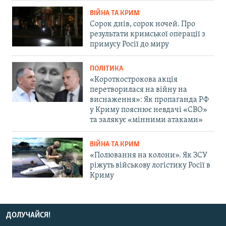
ВІЙНА ТА КРИМ
Сорок днів, сорок ночей. Про
результати кримської операції з
примусу Росії до миру
ПОЛІТИКА
«Короткострокова акція
перетворилася на війну на
виснаження»: Як пропаганда РФ
у Криму пояснює невдачі «СВО»
та залякує «мінними атаками»
ВІЙНА ТА КРИМ
«Полювання на колони». Як ЗСУ
ріжуть військову логістику Росії в
Криму
ДОЛУЧАЙСЯ!