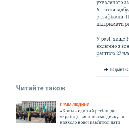
ухваленого за
6 квітня відб
ратифікації. 
підтримати р
У разі, якщо 
включно з зон
рештою 27 чл
Поділитис
Читайте також
ПРАВА ЛЮДИНИ
«Крим – єдиний регіон, де
українці – меншість»: дискусія
навколо нової пам'ятної дати