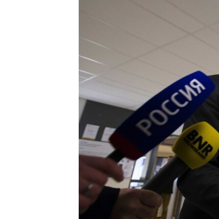
ВІДЕОУРОКИ «ELIFBE»
СВІДЧЕННЯ ОКУПАЦІЇ
УКРАЇНСЬКА ПРОБЛЕМА КРИМУ
ІНФОГРАФІКА