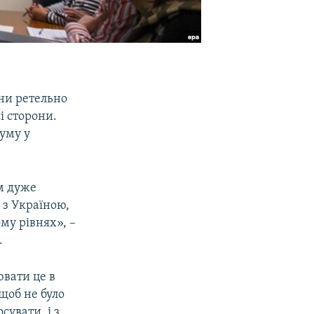
їни ретельно
і сторони.
думу у
м дуже
 з Україною,
му рівнях», –
.
ювати це в
 щоб не було
сувати, і з