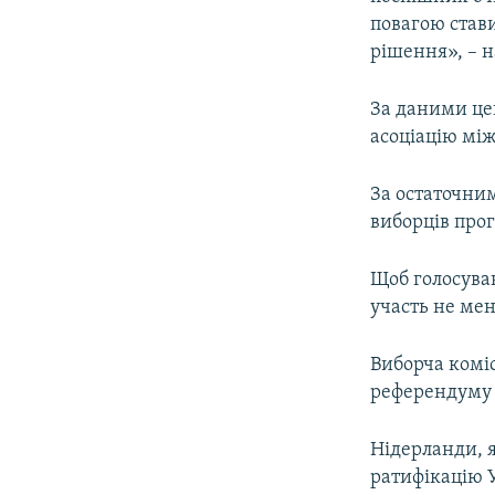
повагою стави
рішення», – 
За даними цен
асоціацію між
За остаточним
виборців прог
Щоб голосуван
участь не мен
Виборча комі
референдуму 1
Нідерланди, я
ратифікацію У