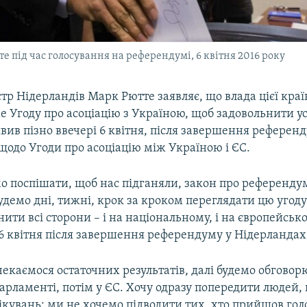
 під час голосування на референдумі, 6 квітня 2016 року
тр Нідерландів Марк Рютте заявляє, що влада цієї кра
 Угоду про асоціацію з Україною, щоб задовольнити ус
явив пізно ввечері 6 квітня, після завершення референ
щодо Угоди про асоціацію між Україною і ЄС.
о поспішати, щоб нас підганяли, закон про референду
будемо дні, тижні, крок за кроком переглядати цю угоду
ити всі сторони – і на національному, і на європейсько
 6 квітня після завершення референдуму у Нідерландах
екаємося остаточних результатів, далі будемо обговор
 парламенті, потім у ЄС. Хочу одразу попередити людей,
кувань: ми не хочемо підводити тих, хто прийшов голо