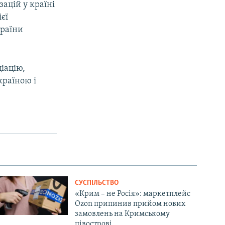
ацій у країні
єї
країни
іацію,
країною і
СУСПІЛЬСТВО
«Крим – не Росія»: маркетплейс
Ozon припинив прийом нових
замовлень на Кримському
півострові