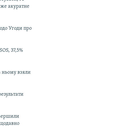
уже акуратне
одо Угоди про
SOS, 37,5%
в ньому взяли
результати
авершили
нещодавно