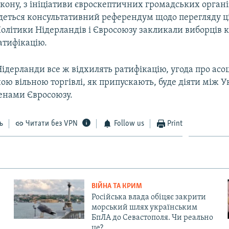
кону, з ініціативи євроскептичних громадських організ
удеться консультативний референдум щодо перегляду ці
Політики Нідерландів і Євросоюзу закликали виборців 
атифікацію.
Нідерланди все ж відхилять ратифікацію, угода про асоц
ою вільною торгівлі, як припускають, буде діяти між У
енами Євросоюзу.​
ь
Читати без VPN
Follow us
Print
ВІЙНА ТА КРИМ
Російська влада обіцяє закрити
морський шлях українським
БпЛА до Севастополя. Чи реально
це?