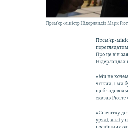
Прем’єр-міністр Нідерландів Марк Рютте
Прем’єр-мініс
переглядатиме
Про це він за
Нідерландах 
«Ми не хочем
чіткий, і ми 
щоб задовольн
сказав Рютте
«Спочатку доч
уряді, далі у
поспішних очі