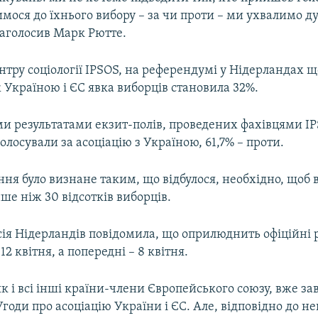
мося до їхнього вибору – за чи проти – ми ухвалимо д
наголосив Марк Рютте.
тру соціології IPSOS, на референдумі у Нідерландах щ
 Україною і ЄС явка виборців становила 32%.
и результатами екзит-полів, проведених фахівцями IP
олосували за асоціацію з Україною, 61,7% – проти.
ня було визнане таким, що відбулося, необхідно, щоб 
ше ніж 30 відсотків виборців.
сія Нідерландів повідомила, що оприлюднить офіційні 
2 квітня, а попередні – 8 квітня.
к і всі інші країни-члени Європейського союзу, вже з
годи про асоціацію України і ЄС. Але, відповідно до 