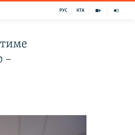
РУС
КТА
атиме
ю –