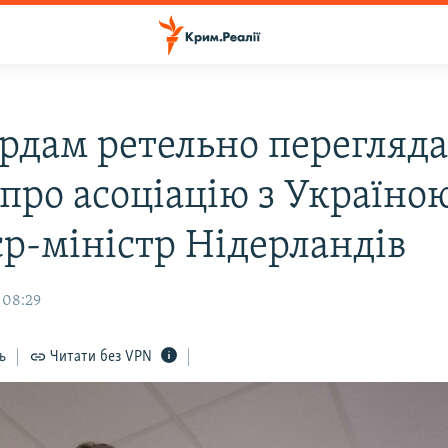
рдам ретельно перегляд
про асоціацію з Україно
єр-міністр Нідерландів
 08:29
ь
Читати без VPN