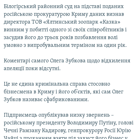
Білогірський районний суд на підставі поданих
російською прокуратурою Криму даних визнав
директора ТОВ «Ялтинський зоопарк «Казка»
винним у побитті одного зі своїх співробітників і
засудив його до трьох років позбавлення волі
умовно з випробувальним терміном на один рік.
Коментарі самого Олега Зубкова щодо відхилення
апеляції поки відсутні.
Це не єдина кримінальна справа стосовно
бізнесмена в Криму і його об'єктів, які сам Олег
Зубков називає сфабрикованими.
Підприємець опублікував низку звернень –
російському президенту Володимиру Путіну, голові
Чечні Рамзану Кадирову, генпрокурору Росії Юрію
Чайці з проханням взяти під захист його бізнес у