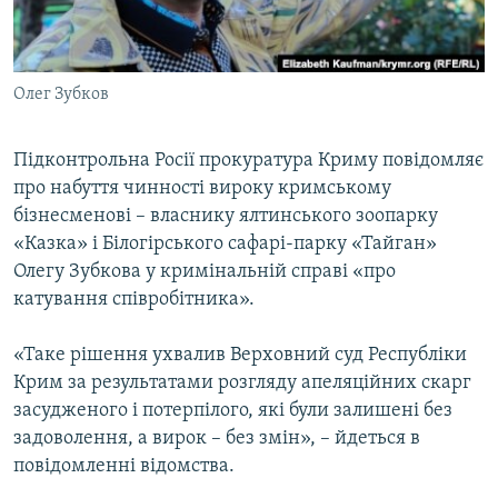
ВІДЕОУРОКИ «ELIFBE»
Русский
СВІДЧЕННЯ ОКУПАЦІЇ
Qırımtatar
Олег Зубков
УКРАЇНСЬКА ПРОБЛЕМА КРИМУ
ДОЛУЧАЙСЯ!
ІНФОГРАФІКА
Підконтрольна Росії прокуратура Криму повідомляє
про набуття чинності вироку кримському
бізнесменові – власнику ялтинського зоопарку
Усі сайти RFE/RL
«Казка» і Білогірського сафарі-парку «Тайган»
Олегу Зубкова у кримінальній справі «про
катування співробітника».
«Таке рішення ухвалив Верховний суд Республіки
Крим за результатами розгляду апеляційних скарг
засудженого і потерпілого, які були залишені без
задоволення, а вирок – без змін», – йдеться в
повідомленні відомства.