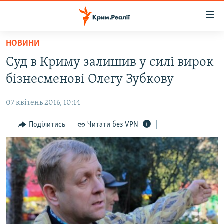
Доступність
посилання
Перейти
НОВИНИ
до
НОВИНИ
Суд в Криму залишив у силі вирок
основного
ВОДА.КРИМ
матеріалу
бізнесменові Олегу Зубкову
ВІДЕО ТА ФОТО
Перейти
до
07 квітень 2016, 10:14
ПОЛІТИКА
основної
БЛОГИ
Поділитись
Читати без VPN
навігації
Перейти
ПОГЛЯД
до
ІНТЕРВ'Ю
пошуку
ВСЕ ЗА ДЕНЬ
СПЕЦПРОЕКТИ
ЯК ОБІЙТИ БЛОКУВАННЯ
ДЕПОРТАЦІЯ