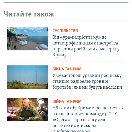
Читайте також
СУСПІЛЬСТВО
Від «ура-патріотизму» до
катастрофи: якими є настрої та
наративи російських блогерів у
Криму
ВІЙНА ТА КРИМ
У Севастополі уразили російську
станцію радіоелектронної
боротьби: якими будуть наслідки
ВІЙНА ТА КРИМ
«Для них із Кримом розпочнеться
важка історія»: командир ОТУ
«Одеса» – про пастку для
російських військ на
Кінбурнській косі