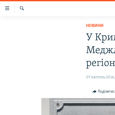
Доступність
посилання
Шукати
Перейти
НОВИНИ
НОВИНИ
до
ВОДА.КРИМ
основного
У Кри
матеріалу
ВІДЕО ТА ФОТО
Перейти
Меджл
ПОЛІТИКА
до
основної
БЛОГИ
регіо
навігації
ПОГЛЯД
Перейти
07 квітень 2016,
до
ІНТЕРВ'Ю
пошуку
ВСЕ ЗА ДЕНЬ
Поділитис
СПЕЦПРОЕКТИ
ЯК ОБІЙТИ БЛОКУВАННЯ
ДЕПОРТАЦІЯ