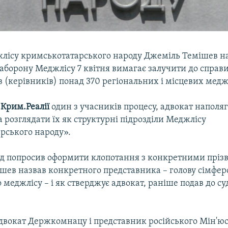
лісу кримськотатарського народу Джеміль Темішев на 
аборону Меджлісу 7 квітня вимагає залучити до справ
 (керівників) понад 370 регіональних і місцевих меджл
в
Крим.Реалії
один з учасників процесу, адвокат наполяг
розглядати їх як структурні підрозділи Меджлісу
рського народу».
суд попросив оформити клопотання з конкретними прі
шев назвав конкретного представника – голову сімфер
 меджлісу – і як стверджує адвокат, раніше подав до су
двокат Держкомнацу і представник російського Мін'ю