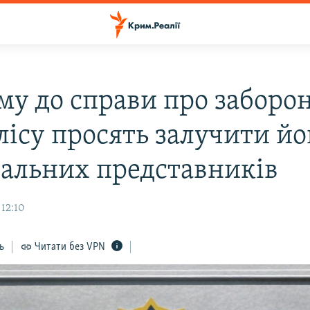
му до справи про заборо
ісу просять залучити йо
нальних представників
 12:10
ь
Читати без VPN