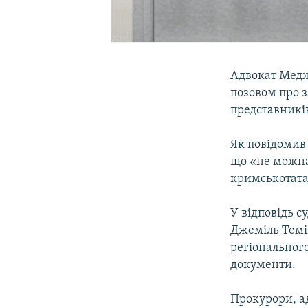
Адвокат Медж
позовом про з
представників
Як повідоми
що «не можна 
кримськотата
У відповідь 
Джеміль Темі
регіонального
документи.
Прокурори, а