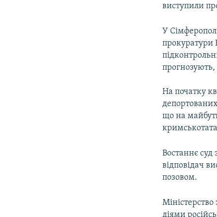
виступили про
У Сімферополі
прокуратури 
підконтрольн
прогнозують,
На початку кв
депортованих
що на майбутн
кримськотата
Востаннє суд 
відповідач в
позовом.
Міністерство 
діями російсь