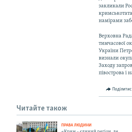
закликали Ро
кримськотата
намірами заб
Верховна Рада
тимчасової ок
України Петр
визнали окупа
Заходу запро
півострова і 
Поділитис
Читайте також
ПРАВА ЛЮДИНИ
«Крим – єдиний регіон, де