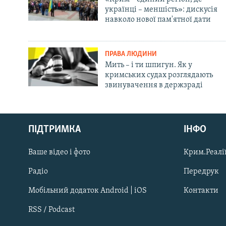
українці – меншість»: дискусія
навколо нової пам'ятної дати
ПРАВА ЛЮДИНИ
Мить – і ти шпигун. Як у
кримських судах розглядають
звинувачення в держзраді
Русский
ПІДТРИМКА
ІНФО
Qırımtatar
Ваше відео і фото
Крим.Реалії
ДОЛУЧАЙСЯ!
Радіо
Передрук
Мобільний додаток Android | iOS
Контакти
RSS / Podcast
Усі сайти RFE/RL