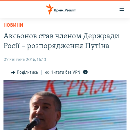
Доступність
посилання
Перейти
НОВИНИ
до
НОВИНИ
Аксьонов став членом Держради
основного
ВОДА.КРИМ
матеріалу
Росії – розпорядження Путіна
ВІДЕО ТА ФОТО
Перейти
до
07 квітень 2016, 16:13
ПОЛІТИКА
основної
БЛОГИ
Поділитись
Читати без VPN
навігації
Перейти
ПОГЛЯД
до
ІНТЕРВ'Ю
пошуку
ВСЕ ЗА ДЕНЬ
СПЕЦПРОЕКТИ
ЯК ОБІЙТИ БЛОКУВАННЯ
ДЕПОРТАЦІЯ