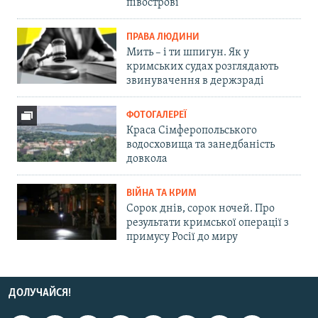
півострові
ПРАВА ЛЮДИНИ
Мить – і ти шпигун. Як у
кримських судах розглядають
звинувачення в держзраді
ФОТОГАЛЕРЕЇ
Краса Сімферопольського
водосховища та занедбаність
довкола
ВІЙНА ТА КРИМ
Сорок днів, сорок ночей. Про
результати кримської операції з
примусу Росії до миру
ДОЛУЧАЙСЯ!