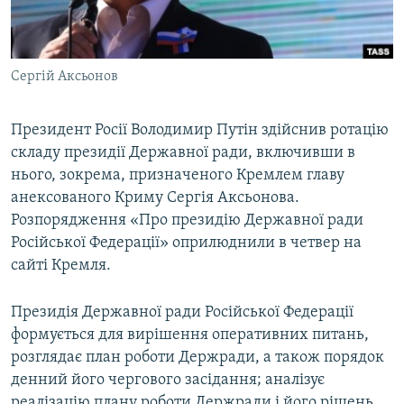
ВІДЕОУРОКИ «ELIFBE»
Русский
СВІДЧЕННЯ ОКУПАЦІЇ
Qırımtatar
Сергій Аксьонов
УКРАЇНСЬКА ПРОБЛЕМА КРИМУ
ДОЛУЧАЙСЯ!
ІНФОГРАФІКА
Президент Росії Володимир Путін здійснив ротацію
складу президії Державної ради, включивши в
нього, зокрема, призначеного Кремлем главу
Усі сайти RFE/RL
анексованого Криму Сергія Аксьонова.
Розпорядження «Про президію Державної ради
Російської Федерації» оприлюднили в четвер на
сайті Кремля.
Президія Державної ради Російської Федерації
формується для вирішення оперативних питань,
розглядає план роботи Держради, а також порядок
денний його чергового засідання; аналізує
реалізацію плану роботи Держради і його рішень.