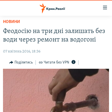
Доступність
посилання
Перейти
НОВИНИ
до
НОВИНИ
Феодосію на три дні залишать без
основного
ВОДА.КРИМ
матеріалу
води через ремонт на водогоні
ВІДЕО ТА ФОТО
Перейти
до
07 квітень 2016, 18:36
ПОЛІТИКА
основної
БЛОГИ
Поділитись
Читати без VPN
навігації
Перейти
ПОГЛЯД
до
ІНТЕРВ'Ю
пошуку
ВСЕ ЗА ДЕНЬ
СПЕЦПРОЕКТИ
ЯК ОБІЙТИ БЛОКУВАННЯ
ДЕПОРТАЦІЯ