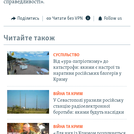
справедливості».
Поділитись
Читати без VPN
Follow us
Читайте також
СУСПІЛЬСТВО
Від «ура-патріотизму» до
катастрофи: якими є настрої та
наративи російських блогерів у
Криму
ВІЙНА ТА КРИМ
У Севастополі уразили російську
станцію радіоелектронної
боротьби: якими будуть наслідки
ВІЙНА ТА КРИМ
«Для них із Кримом розпочнеться