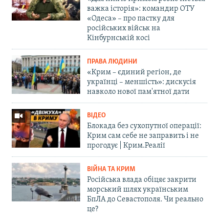
важка історія»: командир ОТУ
«Одеса» – про пастку для
російських військ на
Кінбурнській косі
ПРАВА ЛЮДИНИ
«Крим – єдиний регіон, де
українці – меншість»: дискусія
навколо нової пам'ятної дати
ВІДЕО
Блокада без сухопутної операції:
Крим сам себе не заправить і не
прогодує | Крим.Реалії
ВІЙНА ТА КРИМ
Російська влада обіцяє закрити
морський шлях українським
БпЛА до Севастополя. Чи реально
це?