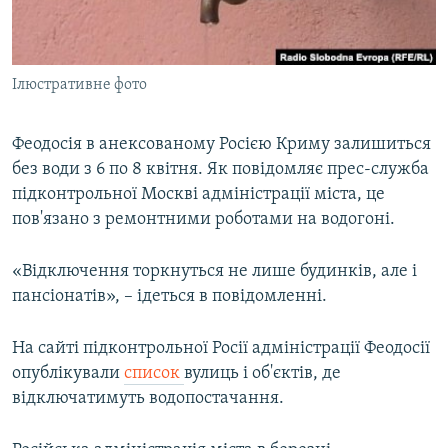
ВІДЕОУРОКИ «ELIFBE»
Русский
СВІДЧЕННЯ ОКУПАЦІЇ
Qırımtatar
Ілюстративне фото
УКРАЇНСЬКА ПРОБЛЕМА КРИМУ
ДОЛУЧАЙСЯ!
ІНФОГРАФІКА
Феодосія в анексованому Росією Криму залишиться
без води з 6 по 8 квітня. Як повідомляє прес-служба
підконтрольної Москві адміністрації міста, це
Усі сайти RFE/RL
пов'язано з ремонтними роботами на водогоні.
«Відключення торкнуться не лише будинків, але і
пансіонатів», – ідеться в повідомленні.
На сайті підконтрольної Росії адміністрації Феодосії
опублікували
список
вулиць і об'єктів, де
відключатимуть водопостачання.