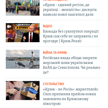
«Крим – єдиний регіон, де
українці – меншість»: дискусія
навколо нової пам'ятної дати
ВІДЕО
Блокада без сухопутної операції:
Крим сам себе не заправить і не
прогодує | Крим.Реалії
ВІЙНА ТА КРИМ
Російська влада обіцяє закрити
морський шлях українським
БпЛА до Севастополя. Чи реально
це?
СУСПІЛЬСТВО
«Крим – не Росія»: маркетплейс
Ozon припинив прийом нових
замовлень на Кримському
півострові