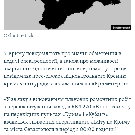
ВІДЕОУРОКИ «ELIFBE»
Русский
СВІДЧЕННЯ ОКУПАЦІЇ
Qırımtatar
УКРАЇНСЬКА ПРОБЛЕМА КРИМУ
©Shutterstock
ДОЛУЧАЙСЯ!
ІНФОГРАФІКА
У Криму повідомляють про значні обмеження в
подачі електроенергії, а також про можливості
Усі сайти RFE/RL
аварійного відключення лінії енергомосту. Про це
повідомляє прес-служба підконтрольного Кремлю
кримського уряду з посиланням на «Крименерго».
«У зв'язку з виконанням планових ремонтних робіт
з перевлаштування заходів КВЛ 220 кВ енергомосту
на перехідних пунктах «Крим» і «Кубань»
вводиться зниження оперативного ліміту по Криму
та міста Севастополя в період з 00:00 години 11