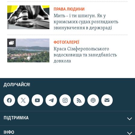
ПРАВА ЛЮДИНИ
Мить – і ти шпигун. Як у
кримських судах розглядають
звинувачення в держзраді
ФОТОГАЛЕРЕЇ
Краса Сімферопольського
водосховища та занедбаність
довкола
ДОЛУЧАЙСЯ!
ПІДТРИМКА
ІНФО