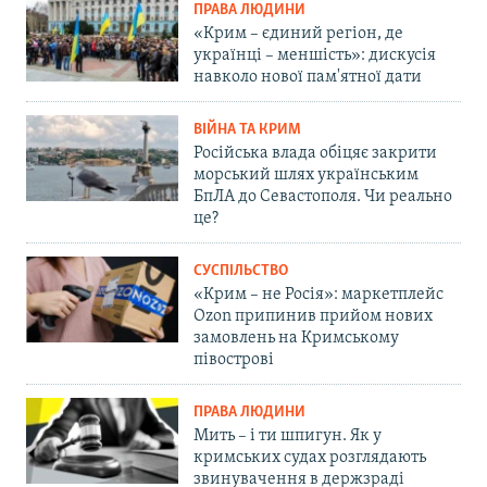
ПРАВА ЛЮДИНИ
«Крим – єдиний регіон, де
українці – меншість»: дискусія
навколо нової пам'ятної дати
ВІЙНА ТА КРИМ
Російська влада обіцяє закрити
морський шлях українським
БпЛА до Севастополя. Чи реально
це?
СУСПІЛЬСТВО
«Крим – не Росія»: маркетплейс
Ozon припинив прийом нових
замовлень на Кримському
півострові
ПРАВА ЛЮДИНИ
Мить – і ти шпигун. Як у
кримських судах розглядають
звинувачення в держзраді