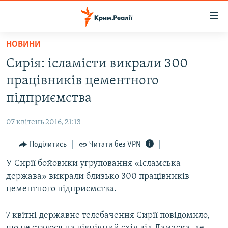
Доступність
посилання
Перейти
НОВИНИ
до
НОВИНИ
Сирія: ісламісти викрали 300
основного
ВОДА.КРИМ
матеріалу
працівників цементного
ВІДЕО ТА ФОТО
Перейти
підприємства
до
ПОЛІТИКА
основної
07 квітень 2016, 21:13
БЛОГИ
навігації
Перейти
Поділитись
Читати без VPN
ПОГЛЯД
до
У Сирії бойовики угруповання «Ісламська
ІНТЕРВ'Ю
пошуку
держава» викрали близько 300 працівників
ВСЕ ЗА ДЕНЬ
цементного підприємства.
СПЕЦПРОЕКТИ
7 квітні державне телебачення Сирії повідомило,
ЯК ОБІЙТИ БЛОКУВАННЯ
ДЕПОРТАЦІЯ