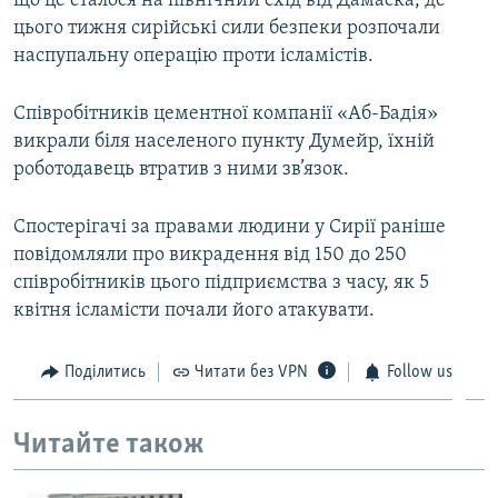
що це сталося на північний схід від Дамаска, де
ВІДЕОУРОКИ «ELIFBE»
цього тижня сирійські сили безпеки розпочали
Русский
наспупальну операцію проти ісламістів.
СВІДЧЕННЯ ОКУПАЦІЇ
Qırımtatar
УКРАЇНСЬКА ПРОБЛЕМА КРИМУ
Співробітників цементної компанії «Аб-Бадія»
ДОЛУЧАЙСЯ!
викрали біля населеного пункту Думейр, їхній
ІНФОГРАФІКА
роботодавець втратив з ними зв’язок.
Спостерігачі за правами людини у Сирії раніше
Усі сайти RFE/RL
повідомляли про викрадення від 150 до 250
співробітників цього підприємства з часу, як 5
квітня ісламісти почали його атакувати.
Поділитись
Читати без VPN
Follow us
Читайте також