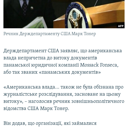
ВІДЕОУРОКИ «ELIFBE»
Русский
СВІДЧЕННЯ ОКУПАЦІЇ
Qırımtatar
УКРАЇНСЬКА ПРОБЛЕМА КРИМУ
Речник Держдепартаменту США Марк Тонер
ДОЛУЧАЙСЯ!
ІНФОГРАФІКА
Держдепартамент США заявляє, що американська
влада непричетна до витоку документів
Усі сайти RFE/RL
панамської юридичної компанії Mossack Fonseca,
або так званих «панамських документів»
«Американська влада... також не була обізнана про
журналістське розслідування, засноване на цьому
витоку», – наголосив речник зовнішньополітичного
відомства США Марк Тонер.
Він додав, що організації, які займалися