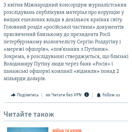
3 квітня Міжнародний консорціум журналістських
розслідувань опублікував матеріал про корупцію у
вищих ешелонах влади в декількох країнах світу.
Головний розділ «російської частини» документів
присвячений близькому до президента Росії
петербурзькому віолончелісту Сергію Ролдугіну і
«мережі офшорів», «пов’язаних з Путіним».
Зокрема, в розслідуванні стверджується, що близькі
Володимиру Путіну люди через банк «Росія» і
панамські офшорні компанії «відмили» понад 2
мільярди доларів.
Поділитись
Читати без VPN
Follow us
Читайте також
ВІЙНА ТА КРИМ