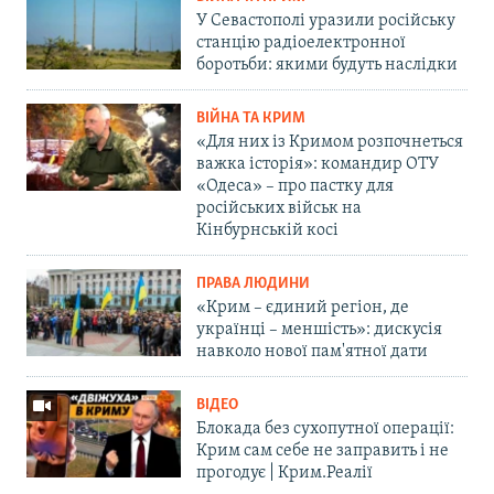
У Севастополі уразили російську
станцію радіоелектронної
боротьби: якими будуть наслідки
ВІЙНА ТА КРИМ
«Для них із Кримом розпочнеться
важка історія»: командир ОТУ
«Одеса» – про пастку для
російських військ на
Кінбурнській косі
ПРАВА ЛЮДИНИ
«Крим – єдиний регіон, де
українці – меншість»: дискусія
навколо нової пам'ятної дати
ВІДЕО
Блокада без сухопутної операції:
Крим сам себе не заправить і не
прогодує | Крим.Реалії