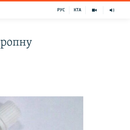
РУС
КТА
тропну