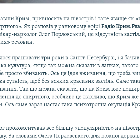
вавши Крим, привносить на півострів і таке явище як «
ртного». Як розповів у ранковому ефірі
Радіо Крим.Реа
ікар-нарколог Олег Перловський, це відсутність засті
их» речовин.
ося працювати три роки в Санкт-Петербурзі, і я бачив
ка культура, якщо так можна сказати в лапках, таког
е просто вбивають. Ось ця ідея вживання, що треба вип
ака сутність, щоб без всяких красивих застіль. Саме так
ивання. Так що можна сказати, що на Крим вже пошир
влення до спиртного, особливо це жахливо, що Крим же
 Ось саме зараз настає така психотропна окупація Кр
г прокоментував все більшу «популярність» на півостр
оду. За словами Олега Перловського, для кожної держа