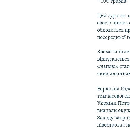
– 100 грамів.
Цей сурогат 
своєю ціною: 
обходиться пр
посередньої г
Косметичний л
відпускається
«напою» стало
яких алкоголь
Верховна Рада
тимчасової ок
України Петр
визнали окупа
Заходу запро
півострова і 