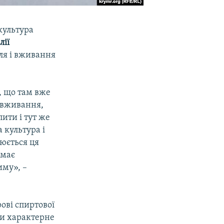
культура
лії
лля і вживання
, що там вже
о вживання,
ити і тут же
а культура і
юється ця
 має
иму», –
ові спиртової
ви характерне