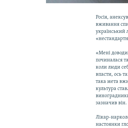
Росія, анексу
вживання спи
український л
«нестандартн
«Мені доводил
починалася та
коли люди себ
впасти, ось т
така мета вж
культура ста
виноградники.
зазначив він.
Лікар-нарколо
настоянки гл