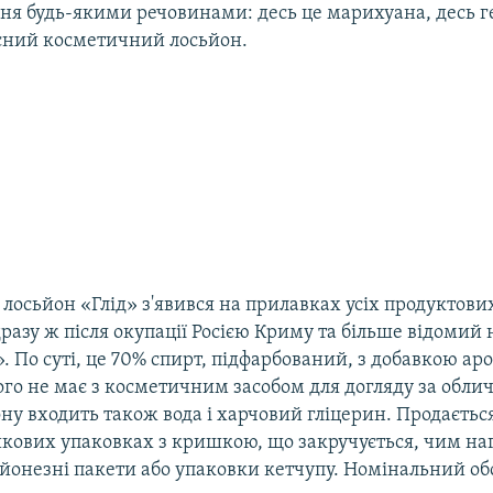
ня будь-якими речовинами: десь це марихуана, десь гер
усний косметичний лосьйон.
лосьйон «Глід» з'явився на прилавках усіх продуктови
дразу ж після окупації Росією Криму та більше відомий 
. По суті, це 70% спирт, підфарбований, з добавкою ар
ого не має з косметичним засобом для догляду за обли
ну входить також вода і харчовий гліцерин. Продається
икових упаковках з кришкою, що закручується, чим на
айонезні пакети або упаковки кетчупу. Номінальний об