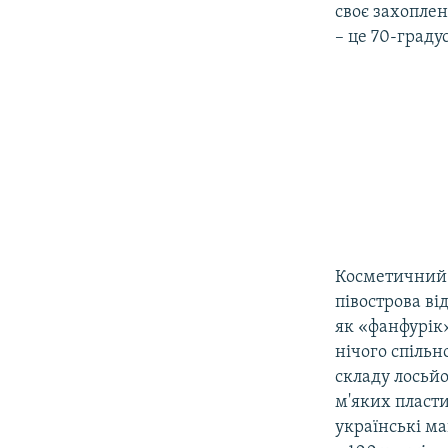
своє захоплен
– це 70-град
Косметичний 
півострова ві
як «фанфурік»
нічого спільн
складу лосьйо
м'яких пласт
українські м