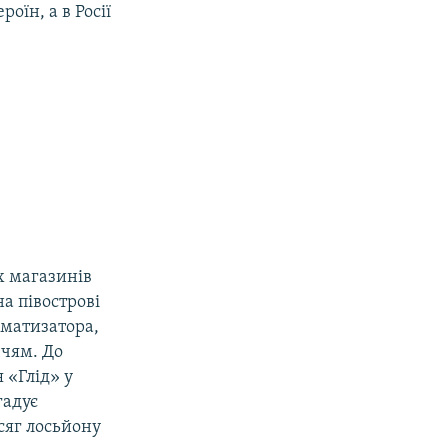
оїн, а в Росії
х магазинів
на півострові
оматизатора,
ччям. До
 «Глід» у
гадує
сяг лосьйону