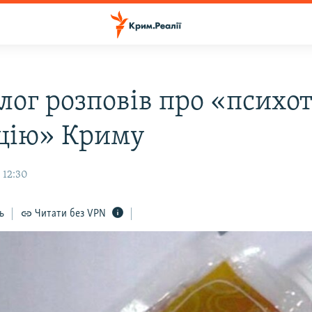
лог розповів про «психо
цію» Криму
 12:30
ь
Читати без VPN