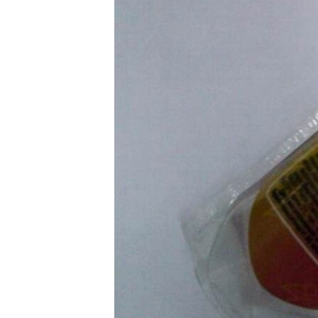
ВІДЕОУРОКИ «ELIFBE»
СВІДЧЕННЯ ОКУПАЦІЇ
УКРАЇНСЬКА ПРОБЛЕМА КРИМУ
ІНФОГРАФІКА