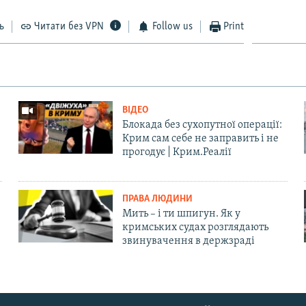
ь
Читати без VPN
Follow us
Print
ВІДЕО
Блокада без сухопутної операції:
Крим сам себе не заправить і не
прогодує | Крим.Реалії
ПРАВА ЛЮДИНИ
Мить – і ти шпигун. Як у
кримських судах розглядають
звинувачення в держзраді