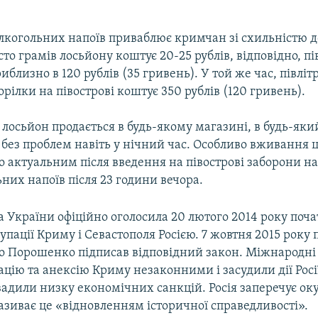
алкогольних напоїв приваблює кримчан зі схильністю д
сто грамів лосьйону коштує 20-25 рублів, відповідно, пі
иблизно в 120 рублів (35 гривень). У той же час, півліт
орілки на півострові коштує 350 рублів (120 гривень).
осьйон продається в будь-якому магазині, в будь-який
 без проблем навіть у нічний час. Особливо вживання 
 актуальним після введення на півострові заборони на
них напоїв після 23 години вечора.
 України офіційно оголосила 20 лютого 2014 року поч
упації Криму і Севастополя Росією. 7 жовтня 2015 року
о Порошенко підписав відповідний закон. Міжнародні 
цію та анексію Криму незаконними і засудили дії Росі
вадили низку економічних санкцій. Росія заперечує ок
називає це «відновленням історичної справедливості».