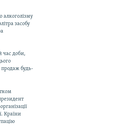
о алкоголізму
влітра засобу
ра
 час доби,
цього
 продаж будь-
атком
 президент
організації
ї. Країни
упацію