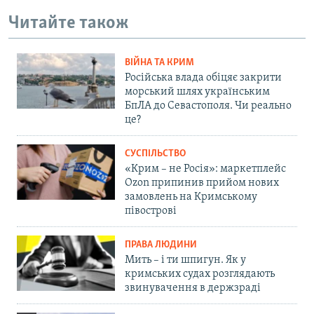
Читайте також
ВІЙНА ТА КРИМ
Російська влада обіцяє закрити
морський шлях українським
БпЛА до Севастополя. Чи реально
це?
СУСПІЛЬСТВО
«Крим – не Росія»: маркетплейс
Ozon припинив прийом нових
замовлень на Кримському
півострові
ПРАВА ЛЮДИНИ
Мить – і ти шпигун. Як у
кримських судах розглядають
звинувачення в держзраді