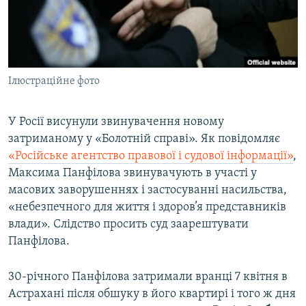
ВІДЕОУРОКИ «ELIFBE»
Русский
СВІДЧЕННЯ ОКУПАЦІЇ
Qırımtatar
УКРАЇНСЬКА ПРОБЛЕМА КРИМУ
Ілюстраційне фото
ДОЛУЧАЙСЯ!
ІНФОГРАФІКА
У Росії висунули звинувачення новому
затриманому у «Болотній справі». Як повідомляє
Усі сайти RFE/RL
«Російське агентство правової і судової інформації»
,
Максима Панфілова звинувачують в участі у
масових заворушеннях і застосуванні насильства,
«небезпечного для життя і здоров’я представників
влади». Слідство просить суд заарештувати
Панфілова.
30-річного Панфілова затримали вранці 7 квітня в
Астрахані після обшуку в його квартирі і того ж дня