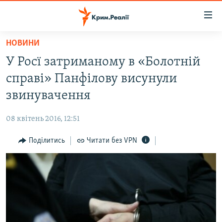
Доступність
посилання
Перейти
НОВИНИ
до
НОВИНИ
У Росї затриманому в «Болотній
основного
ВОДА.КРИМ
матеріалу
справі» Панфілову висунули
ВІДЕО ТА ФОТО
Перейти
звинувачення
до
ПОЛІТИКА
основної
08 квітень 2016, 12:51
БЛОГИ
навігації
Перейти
Поділитись
Читати без VPN
ПОГЛЯД
до
ІНТЕРВ'Ю
пошуку
ВСЕ ЗА ДЕНЬ
СПЕЦПРОЕКТИ
ЯК ОБІЙТИ БЛОКУВАННЯ
ДЕПОРТАЦІЯ