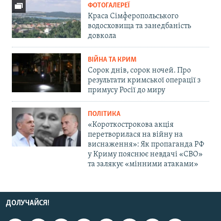
ФОТОГАЛЕРЕЇ
Краса Сімферопольського
водосховища та занедбаність
довкола
ВІЙНА ТА КРИМ
Сорок днів, сорок ночей. Про
результати кримської операції з
примусу Росії до миру
ПОЛІТИКА
«Короткострокова акція
перетворилася на війну на
виснаження»: Як пропаганда РФ
у Криму пояснює невдачі «СВО»
та залякує «мінними атаками»
ДОЛУЧАЙСЯ!