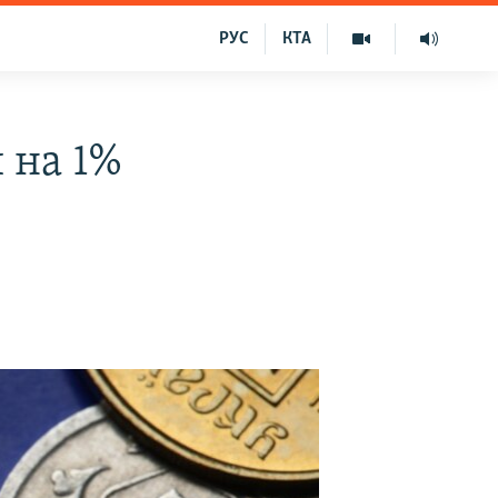
РУС
КТА
и на 1%