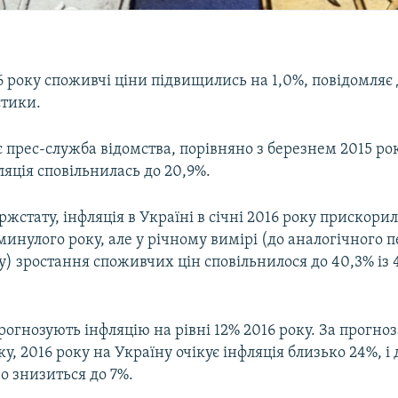
6 року споживчі ціни підвищились на 1,0%, повідомля
стики.
 прес-служба відомства, порівняно з березнем 2015 рок
ляція сповільнилась до 20,9%.
жстату, інфляція в Україні в січні 2016 року прискорил
 минулого року, але у річному вимірі (до аналогічного п
) зростання споживчих цін сповільнилося до 40,3% із 4
огнозують інфляцію на рівні 12% 2016 року. За прогно
ку, 2016 року на Україну очікує інфляція близько 24%, і 
о знизиться до 7%.