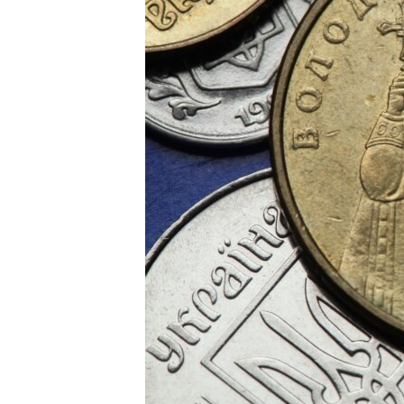
ВІДЕОУРОКИ «ELIFBE»
СВІДЧЕННЯ ОКУПАЦІЇ
УКРАЇНСЬКА ПРОБЛЕМА КРИМУ
ІНФОГРАФІКА