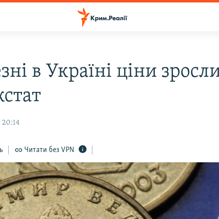
зні в Україні ціни зросл
жстат
 20:14
ь
Читати без VPN