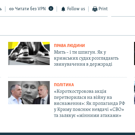
ь
Читати без VPN
Follow us
Print
ПРАВА ЛЮДИНИ
Мить – і ти шпигун. Як у
кримських судах розглядають
звинувачення в держзраді
ПОЛІТИКА
«Короткострокова акція
перетворилася на війну на
виснаження»: Як пропаганда РФ
у Криму пояснює невдачі «СВО»
та залякує «мінними атаками»