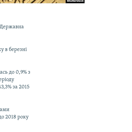
є Державна
у в березні
ась до 0,9% з
еріоду
3,3% за 2015
зами
до 2018 року