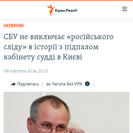
Доступність
посилання
Перейти
НОВИНИ
до
НОВИНИ
СБУ не виключає «російського
основного
ВОДА.КРИМ
матеріалу
сліду» в історії з підпалом
ВІДЕО ТА ФОТО
Перейти
кабінету судді в Києві
до
ПОЛІТИКА
основної
08 квітень 2016, 21:13
БЛОГИ
навігації
Перейти
Поділитись
Читати без VPN
ПОГЛЯД
до
ІНТЕРВ'Ю
пошуку
ВСЕ ЗА ДЕНЬ
СПЕЦПРОЕКТИ
ЯК ОБІЙТИ БЛОКУВАННЯ
ДЕПОРТАЦІЯ