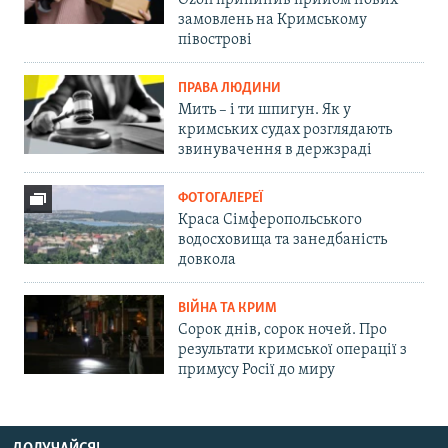
Ozon припинив прийом нових
замовлень на Кримському
півострові
ПРАВА ЛЮДИНИ
Мить – і ти шпигун. Як у
кримських судах розглядають
звинувачення в держзраді
ФОТОГАЛЕРЕЇ
Краса Сімферопольського
водосховища та занедбаність
довкола
ВІЙНА ТА КРИМ
Сорок днів, сорок ночей. Про
результати кримської операції з
примусу Росії до миру