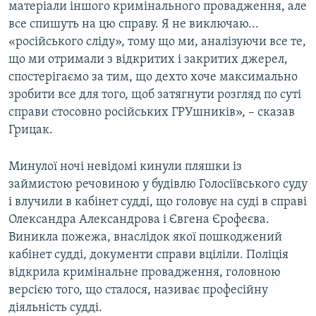
матеріали іншого кримінального провадження, але
все спишуть на цю справу. Я не виключаю...
«російського сліду», тому що ми, аналізуючи все те,
що ми отримали з відкритих і закритих джерел,
спостерігаємо за тим, що дехто хоче максимально
зробити все для того, щоб затягнути розгляд по суті
справи стосовно російських ГРУшників», – сказав
Грицак.
Минулої ночі невідомі кинули пляшки із
займистою речовиною у будівлю Голосіївського суду
і влучили в кабінет судді, що головує на суді в справі
Олександра Александрова і Євгена Єрофеєва.
Виникла пожежа, внаслідок якої пошкоджений
кабінет судді, документи справи вціліли. Поліція
відкрила кримінальне провадження, головною
версією того, що сталося, називає професійну
діяльність судді.