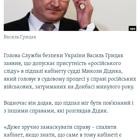
ВІДЕОУРОКИ «ELIFBE»
Русский
СВІДЧЕННЯ ОКУПАЦІЇ
Qırımtatar
УКРАЇНСЬКА ПРОБЛЕМА КРИМУ
Василь Грицак
ДОЛУЧАЙСЯ!
ІНФОГРАФІКА
Голова Служби безпеки України Василь Грицак
заявив, що допускає присутність «російського
Усі сайти RFE/RL
сліду» в підпалі кабінету судді Миколи Дідика,
який головує в судовому процесі у справі російських
військових, затриманих на Донбасі минулого року.
Водночас він додав, що підпал міг бути пов’язаний і
з іншими справами, які розглядав Дідик.
«Дуже зручно замаскувати справу – спалити
кабінет, якщо знати, що саме в тому кабінеті є