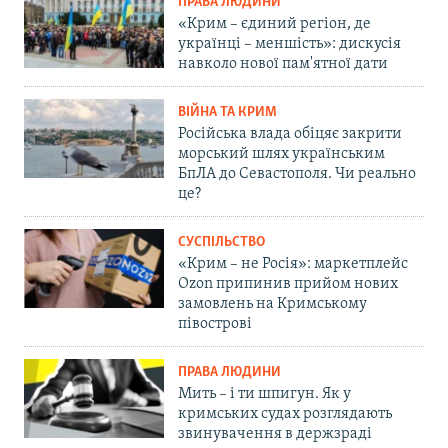
ПРАВА ЛЮДИНИ
«Крим – єдиний регіон, де
українці – меншість»: дискусія
навколо нової пам'ятної дати
ВІЙНА ТА КРИМ
Російська влада обіцяє закрити
морський шлях українським
БпЛА до Севастополя. Чи реально
це?
СУСПІЛЬСТВО
«Крим – не Росія»: маркетплейс
Ozon припинив прийом нових
замовлень на Кримському
півострові
ПРАВА ЛЮДИНИ
Мить – і ти шпигун. Як у
кримських судах розглядають
звинувачення в держзраді