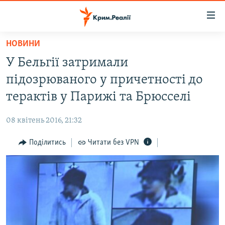
Доступність
посилання
Перейти
НОВИНИ
до
НОВИНИ
У Бельгії затримали
основного
ВОДА.КРИМ
матеріалу
підозрюваного у причетності до
ВІДЕО ТА ФОТО
Перейти
терактів у Парижі та Брюсселі
до
ПОЛІТИКА
основної
08 квітень 2016, 21:32
БЛОГИ
навігації
Перейти
Поділитись
Читати без VPN
ПОГЛЯД
до
ІНТЕРВ'Ю
пошуку
ВСЕ ЗА ДЕНЬ
СПЕЦПРОЕКТИ
ЯК ОБІЙТИ БЛОКУВАННЯ
ДЕПОРТАЦІЯ