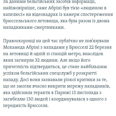
За даними бельгійських засобів інформації,
найімовірніше, саме Абріні був тією «людиною в
капелюсі» на відеокадрах із камери спостереження
брюссельського летовища, яка була разом із двома
нападниками-смертниками.
Правоохоронці на цей час публічно не пов’язували
Мохамеда Абріні з нападами у Брюсселі 22 березня
на летовищі й одній зі станцій метро, внаслідок
яких загинули 32 людини. Але якщо його
причетність підтвердиться, це стане найбільшим
успіхом бельгійських спецслужб у розкритті
нападу. Досі вони зазнавали різкої критики за те,
що не змогли вчасно викрити мережу нападників,
яка здійснила теракти в Парижі 13 листопада з
загибеллю 130 людей і координувалася з одного з
передмість Брюсселя.