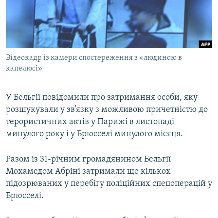
ВІДЕОУРОКИ «ELIFBE»
Русский
СВІДЧЕННЯ ОКУПАЦІЇ
Qırımtatar
УКРАЇНСЬКА ПРОБЛЕМА КРИМУ
Відеокадр із камери спостереження з «людиною в
ДОЛУЧАЙСЯ!
ІНФОГРАФІКА
капелюсі»
У Бельгії повідомили про затримання особи, яку
Усі сайти RFE/RL
розшукували у зв’язку з можливою причетністю до
терористичних актів у Парижі в листопаді
минулого року і у Брюсселі минулого місяця.
Разом із 31-річним громадянином Бельгії
Мохамедом Абріні затримали ще кількох
підозрюваних у перебігу поліційних спецоперацій у
Брюсселі.