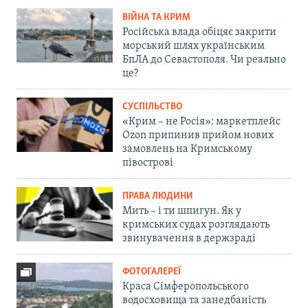
ВІЙНА ТА КРИМ
Російська влада обіцяє закрити
морський шлях українським
БпЛА до Севастополя. Чи реально
це?
СУСПІЛЬСТВО
«Крим – не Росія»: маркетплейс
Ozon припинив прийом нових
замовлень на Кримському
півострові
ПРАВА ЛЮДИНИ
Мить – і ти шпигун. Як у
кримських судах розглядають
звинувачення в держзраді
ФОТОГАЛЕРЕЇ
Краса Сімферопольського
водосховища та занедбаність