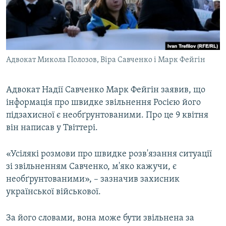
ВІДЕОУРОКИ «ELIFBE»
Русский
СВІДЧЕННЯ ОКУПАЦІЇ
Qırımtatar
УКРАЇНСЬКА ПРОБЛЕМА КРИМУ
Адвокат Микола Полозов, Віра Савченко і Марк Фейгін
ДОЛУЧАЙСЯ!
ІНФОГРАФІКА
Адвокат Надії Савченко Марк Фейгін заявив, що
інформація про швидке звільнення Росією його
Усі сайти RFE/RL
підзахисної є необґрунтованими. Про це 9 квітня
він написав у Твіттері.
«Усілякі розмови про швидке розв'язання ситуації
зі звільненням Савченко, м'яко кажучи, є
необґрунтованими», – зазначив захисник
української військової.
За його словами, вона може бути звільнена за