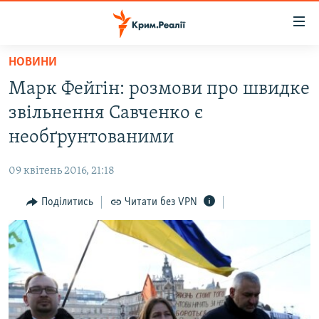
Доступність
посилання
Перейти
НОВИНИ
до
НОВИНИ
Марк Фейгін: розмови про швидке
основного
ВОДА.КРИМ
матеріалу
звільнення Савченко є
ВІДЕО ТА ФОТО
Перейти
необґрунтованими
до
ПОЛІТИКА
основної
09 квітень 2016, 21:18
БЛОГИ
навігації
Перейти
Поділитись
Читати без VPN
ПОГЛЯД
до
ІНТЕРВ'Ю
пошуку
ВСЕ ЗА ДЕНЬ
СПЕЦПРОЕКТИ
ЯК ОБІЙТИ БЛОКУВАННЯ
ДЕПОРТАЦІЯ