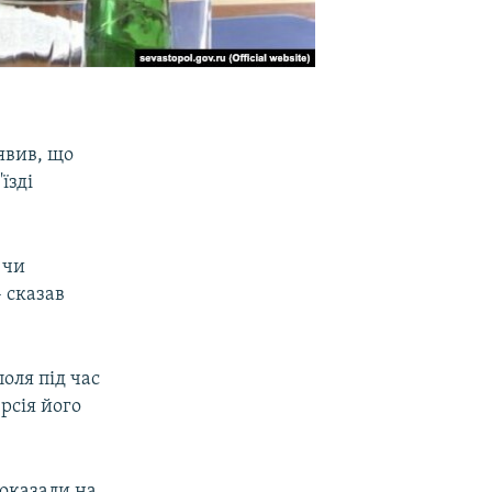
явив, що
їзді
 чи
– сказав
поля під час
рсія його
показали на