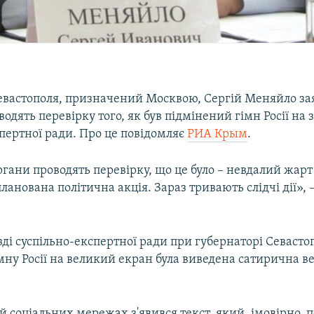
евастополя, призначений Москвою, Сергій Меняйло за
одять перевірку того, як був підмінений гімн Росії на з'
пертної ради. Про це повідомляє
РИА Крым
.
ргани проводять перевірку, що це було – невдалий жарт
планована політична акція. Зараз тривають слідчі дії», 
'їзді суспільно-експертної ради при губернаторі Севасто
ну Росії на великий екран була виведена сатирична ве
й соціальних мережах з'явився текст, який, імовірно, 