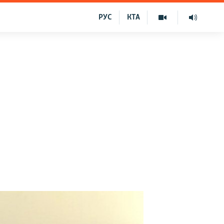
РУС
КТА