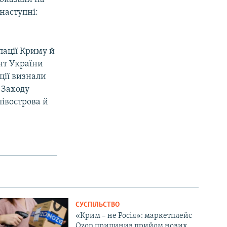
наступні:
пації Криму й
ент України
ції визнали
 Заходу
півострова й
СУСПІЛЬСТВО
«Крим – не Росія»: маркетплейс
Ozon припинив прийом нових