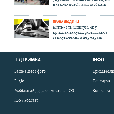
навколо нової пам'ятної дати
ПРАВА ЛЮДИНИ
Мить – і ти шпигун. Як у
кримських судах розглядають
звинувачення в держзраді
Русский
ПІДТРИМКА
ІНФО
Qırımtatar
Ваше відео і фото
Крим.Реалії
ДОЛУЧАЙСЯ!
Радіо
Передрук
Мобільний додаток Android | iOS
Контакти
RSS / Podcast
Усі сайти RFE/RL