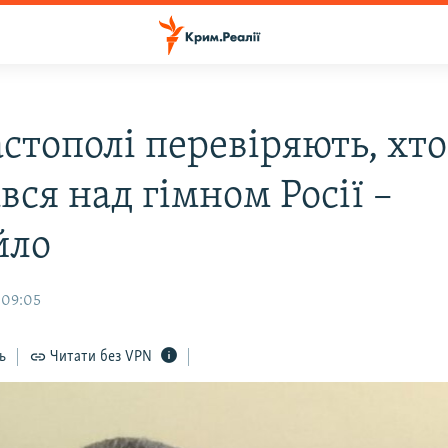
стополі перевіряють, хто
ся над гімном Росії –
йло
 09:05
ь
Читати без VPN