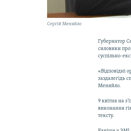
Сергій Меняйло
Губернатор С
силовики пров
суспільно-екс
«Відповідні о
заздалегідь с
Меняйло.
9 квітня на з
виконання гім
тексту.
Раніше у ЗМІ 