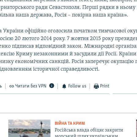
ернаторського ради Севастополя. Перші рядки в ньому 
вільна наша держава, Росія – покірна наша країна».
а України офіційно оголосила початком тимчасової оку
осією 20 лютого 2014 року. 7 жовтня 2015 року презид
нко підписав відповідний закон. Міжнародні організа
ексію Криму незаконними й засудили дії Росії. Країни
изку економічних санкцій. Росія заперечує окупацію 
ідновленням історичної справедливості.
ь
Читати без VPN
Follow us
Print
ВІЙНА ТА КРИМ
Російська влада обіцяє закрити
морський шлях українським