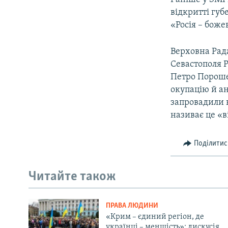
відкритті губ
«Росія – боже
Верховна Рад
Севастополя Р
Петро Пороше
окупацію й ан
запровадили н
називає це «в
Поділитис
Читайте також
ПРАВА ЛЮДИНИ
«Крим – єдиний регіон, де
українці – меншість»: дискусія