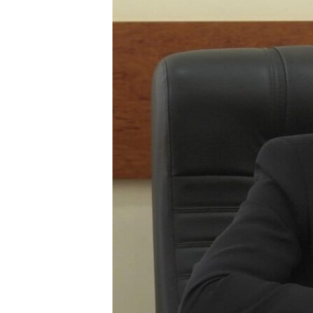
ВІДЕОУРОКИ «ELIFBE»
СВІДЧЕННЯ ОКУПАЦІЇ
УКРАЇНСЬКА ПРОБЛЕМА КРИМУ
ІНФОГРАФІКА