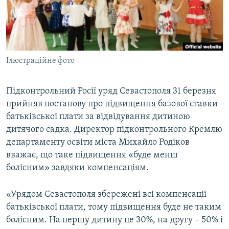
ВІДЕОУРОКИ «ELIFBE»
Русский
СВІДЧЕННЯ ОКУПАЦІЇ
Qırımtatar
УКРАЇНСЬКА ПРОБЛЕМА КРИМУ
Ілюстраційне фото
ДОЛУЧАЙСЯ!
ІНФОГРАФІКА
Підконтрольний Росії уряд Севастополя 31 березня
прийняв постанову про підвищення базової ставки
Усі сайти RFE/RL
батьківської плати за відвідування дитиною
дитячого садка. Директор підконтрольного Кремлю
департаменту освіти міста Михайло Родіков
вважає, що таке підвищення «буде менш
болісним» завдяки компенсаціям.
«Урядом Севастополя збережені всі компенсації
батьківської плати, тому підвищення буде не таким
болісним. На першу дитину це 30%, на другу – 50% і