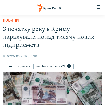
Доступність
посилання
Перейти
НОВИНИ
до
НОВИНИ
З початку року в Криму
основного
ВОДА.КРИМ
матеріалу
нарахували понад тисячу нових
ВІДЕО ТА ФОТО
Перейти
підприємств
до
ПОЛІТИКА
основної
10 квітень 2016, 14:13
БЛОГИ
навігації
Перейти
Поділитись
Читати без VPN
ПОГЛЯД
до
ІНТЕРВ'Ю
пошуку
ВСЕ ЗА ДЕНЬ
СПЕЦПРОЕКТИ
ЯК ОБІЙТИ БЛОКУВАННЯ
ДЕПОРТАЦІЯ