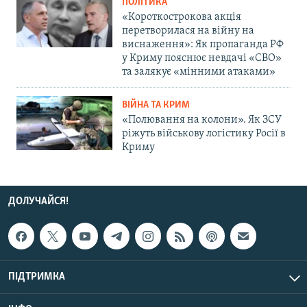
ПОЛІТИКА
«Короткострокова акція
перетворилася на війну на
виснаження»: Як пропаганда РФ
у Криму пояснює невдачі «СВО»
та залякує «мінними атаками»
ВІЙНА ТА КРИМ
«Полювання на колони». Як ЗСУ
ріжуть військову логістику Росії в
Криму
ДОЛУЧАЙСЯ!
ПІДТРИМКА