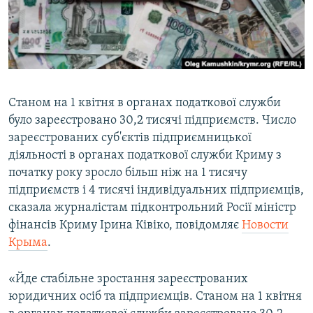
ВІДЕОУРОКИ «ELIFBE»
Русский
СВІДЧЕННЯ ОКУПАЦІЇ
Qırımtatar
УКРАЇНСЬКА ПРОБЛЕМА КРИМУ
ДОЛУЧАЙСЯ!
ІНФОГРАФІКА
Станом на 1 квітня в органах податкової служби
було зареєстровано 30,2 тисячі підприємств. Число
зареєстрованих суб'єктів підприємницької
Усі сайти RFE/RL
діяльності в органах податкової служби Криму з
початку року зросло більш ніж на 1 тисячу
підприємств і 4 тисячі індивідуальних підприємців,
сказала журналістам підконтрольний Росії міністр
фінансів Криму Ірина Ківіко, повідомляє
Новости
Крыма
.
«Йде стабільне зростання зареєстрованих
юридичних осіб та підприємців. Станом на 1 квітня