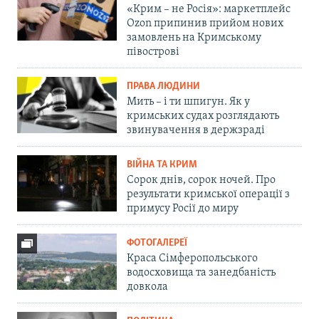
«Крим – не Росія»: маркетплейс
Ozon припинив прийом нових
замовлень на Кримському
півострові
ПРАВА ЛЮДИНИ
Мить – і ти шпигун. Як у
кримських судах розглядають
звинувачення в держзраді
ВІЙНА ТА КРИМ
Сорок днів, сорок ночей. Про
результати кримської операції з
примусу Росії до миру
ФОТОГАЛЕРЕЇ
Краса Сімферопольського
водосховища та занедбаність
довкола