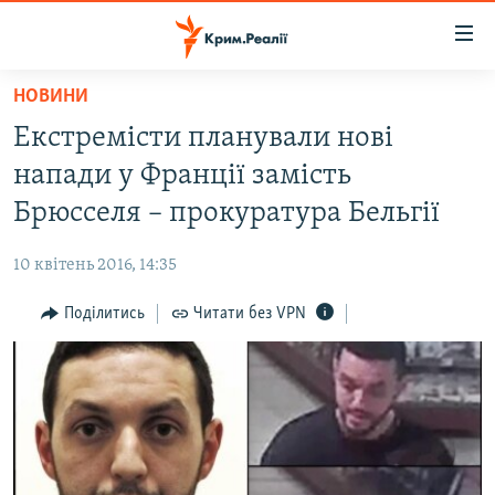
Доступність
посилання
Перейти
НОВИНИ
до
НОВИНИ
Екстремісти планували нові
основного
ВОДА.КРИМ
матеріалу
напади у Франції замість
ВІДЕО ТА ФОТО
Перейти
Брюсселя – прокуратура Бельгії
до
ПОЛІТИКА
основної
10 квітень 2016, 14:35
БЛОГИ
навігації
Перейти
Поділитись
Читати без VPN
ПОГЛЯД
до
ІНТЕРВ'Ю
пошуку
ВСЕ ЗА ДЕНЬ
СПЕЦПРОЕКТИ
ЯК ОБІЙТИ БЛОКУВАННЯ
ДЕПОРТАЦІЯ