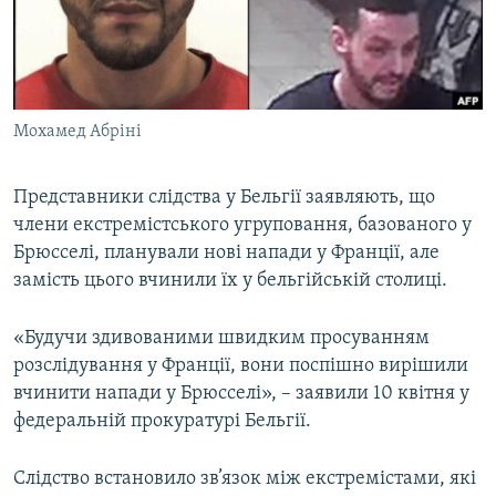
ВІДЕОУРОКИ «ELIFBE»
Русский
СВІДЧЕННЯ ОКУПАЦІЇ
Qırımtatar
УКРАЇНСЬКА ПРОБЛЕМА КРИМУ
Мохамед Абріні
ДОЛУЧАЙСЯ!
ІНФОГРАФІКА
Представники слідства у Бельгії заявляють, що
члени екстремістського угруповання, базованого у
Усі сайти RFE/RL
Брюсселі, планували нові напади у Франції, але
замість цього вчинили їх у бельгійській столиці.
«Будучи здивованими швидким просуванням
розслідування у Франції, вони поспішно вирішили
вчинити напади у Брюсселі», – заявили 10 квітня у
федеральній прокуратурі Бельгії.
Слідство встановило зв’язок між екстремістами, які