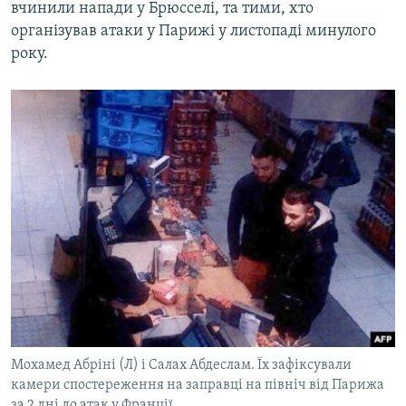
вчинили напади у Брюсселі, та тими, хто
організував атаки у Парижі у листопаді минулого
року.
Мохамед Абріні (Л) і Салах Абдеслам. Їх зафіксували
камери спостереження на заправці на північ від Парижа
за 2 дні до атак у Франції.