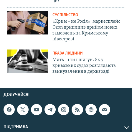
це?
СУСПІЛЬСТВО
«Крим – не Росія»: маркетплейс
Ozon припинив прийом нових
замовлень на Кримському
півострові
ПРАВА ЛЮДИНИ
Мить – і ти шпигун. Як у
кримських судах розглядають
звинувачення в держзраді
ДОЛУЧАЙСЯ!
ПІДТРИМКА