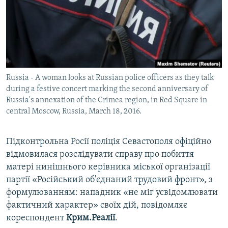
ВІДЕОУРОКИ «ELIFBE»
Русский
СВІДЧЕННЯ ОКУПАЦІЇ
Qırımtatar
УКРАЇНСЬКА ПРОБЛЕМА КРИМУ
ДОЛУЧАЙСЯ!
ІНФОГРАФІКА
Russia - A woman looks at Russian police officers as they talk
during a festive concert marking the second anniversary of
Russia's annexation of the Crimea region, in Red Square in
Усі сайти RFE/RL
central Moscow, Russia, March 18, 2016.
Підконтрольна Росії поліція Севастополя офіційно
відмовилася розслідувати справу про побиття
матері нинішнього керівника міської організації
партії «Російський об'єднаний трудовий фронт», з
формулюванням: нападник «не міг усвідомлювати
фактичний характер» своїх дій, повідомляє
кореспондент
Крим.Реалії
.