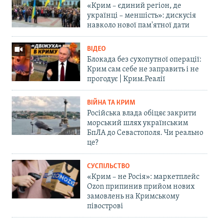
«Крим – єдиний регіон, де
українці – меншість»: дискусія
навколо нової пам'ятної дати
ВІДЕО
Блокада без сухопутної операції:
Крим сам себе не заправить і не
прогодує | Крим.Реалії
ВІЙНА ТА КРИМ
Російська влада обіцяє закрити
морський шлях українським
БпЛА до Севастополя. Чи реально
це?
СУСПІЛЬСТВО
«Крим – не Росія»: маркетплейс
Ozon припинив прийом нових
замовлень на Кримському
півострові