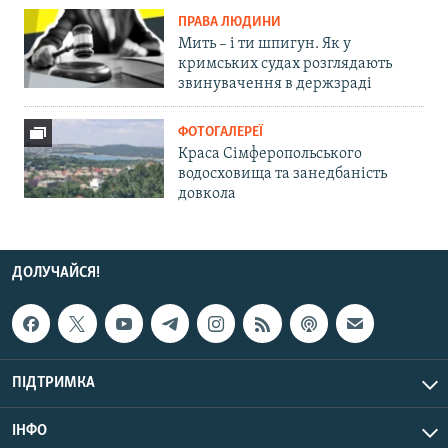
ПРАВА ЛЮДИНИ
Мить – і ти шпигун. Як у
кримських судах розглядають
звинувачення в держзраді
ФОТОГАЛЕРЕЇ
Краса Сімферопольського
водосховища та занедбаність
довкола
ДОЛУЧАЙСЯ!
ПІДТРИМКА
ІНФО