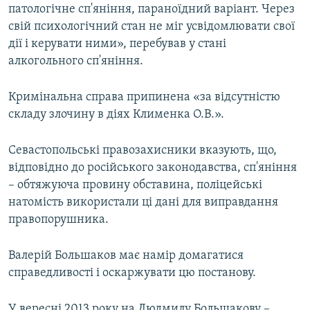
патологічне сп'яніння, параноїдний варіант. Через
свій психологічний стан не міг усвідомлювати свої
дії і керувати ними», перебував у стані
алкогольного сп'яніння.
Кримінальна справа припинена «за відсутністю
складу злочину в діях Клименка О.В.».
Севастопольські правозахисники вказують, що,
відповідно до російського законодавства, сп'яніння
– обтяжуюча провину обставина, поліцейські
натомість використали ці дані для виправдання
правопорушника.
Валерій Большаков має намір домагатися
справедливості і оскаржувати цю постанову.
У вересні 2013 року на Людмилу Большакову –