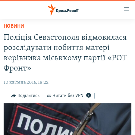
Доступність
посилання
Перейти
НОВИНИ
до
НОВИНИ
Поліція Севастополя відмовилася
основного
ВОДА.КРИМ
матеріалу
розслідувати побиття матері
ВІДЕО ТА ФОТО
Перейти
керівника міськкому партії «РОТ
до
ПОЛІТИКА
Фронт»
основної
БЛОГИ
навігації
10 квітень 2016, 18:22
Перейти
ПОГЛЯД
до
Поділитись
Читати без VPN
ІНТЕРВ'Ю
пошуку
ВСЕ ЗА ДЕНЬ
СПЕЦПРОЕКТИ
ЯК ОБІЙТИ БЛОКУВАННЯ
ДЕПОРТАЦІЯ