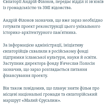
Євпаторії Андрій Філонов, передає відділ зі зв'язків
ВІДЕОУРОКИ «ELIFBE»
із громадськістю та ЗМІ відомства.
Русский
СВІДЧЕННЯ ОКУПАЦІЇ
Qırımtatar
Андрій Філонов зазначив, що вже зараз необхідно
УКРАЇНСЬКА ПРОБЛЕМА КРИМУ
готувати проект реконструкції цього унікального
ДОЛУЧАЙСЯ!
ІНФОГРАФІКА
історико-архітектурного пам'ятника.
За інформацією адміністрації, ініціативу
євпаторійців схвалили в російському фонді
Усі сайти RFE/RL
підтримки ісламської культури, науки й освіти.
Заступник директора фонду В'ячеслав Полосін
зазначив, що зараз розглядається питання
фінансування проекту.
Він також повідомив, що планує зняти фільм про
місцеві національні громади та євпаторійський
маршрут «Малий Єрусалим».