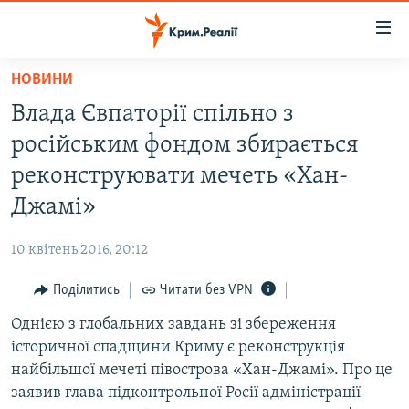
Доступність
посилання
Перейти
НОВИНИ
до
НОВИНИ
Влада Євпаторії спільно з
основного
ВОДА.КРИМ
матеріалу
російським фондом збирається
ВІДЕО ТА ФОТО
Перейти
реконструювати мечеть «Хан-
до
ПОЛІТИКА
Джамі»
основної
БЛОГИ
навігації
10 квітень 2016, 20:12
Перейти
ПОГЛЯД
до
Поділитись
Читати без VPN
ІНТЕРВ'Ю
пошуку
Однією з глобальних завдань зі збереження
ВСЕ ЗА ДЕНЬ
історичної спадщини Криму є реконструкція
СПЕЦПРОЕКТИ
найбільшої мечеті півострова «Хан-Джамі». Про це
заявив глава підконтрольної Росії адміністрації
ЯК ОБІЙТИ БЛОКУВАННЯ
ДЕПОРТАЦІЯ