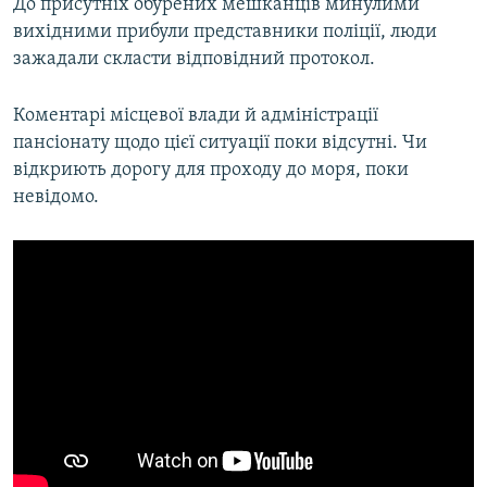
До присутніх обурених мешканців минулими
вихідними прибули представники поліції, люди
зажадали скласти відповідний протокол.
Коментарі місцевої влади й адміністрації
пансіонату щодо цієї ситуації поки відсутні. Чи
відкриють дорогу для проходу до моря, поки
невідомо.