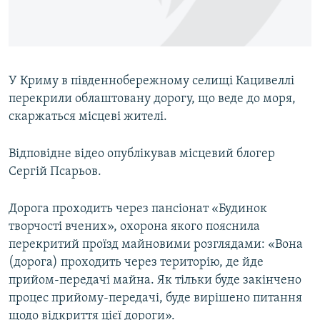
ВІДЕОУРОКИ «ELIFBE»
Русский
СВІДЧЕННЯ ОКУПАЦІЇ
Qırımtatar
УКРАЇНСЬКА ПРОБЛЕМА КРИМУ
У Криму в південнобережному селищі Кацивеллі
ДОЛУЧАЙСЯ!
ІНФОГРАФІКА
перекрили облаштовану дорогу, що веде до моря,
скаржаться місцеві жителі.
Відповідне відео опублікував місцевий блогер
Усі сайти RFE/RL
Сергій Псарьов.
Дорога проходить через пансіонат «Будинок
творчості вчених», охорона якого пояснила
перекритий проїзд майновими розглядами: «Вона
(дорога) проходить через територію, де йде
прийом-передачі майна. Як тільки буде закінчено
процес прийому-передачі, буде вирішено питання
щодо відкриття цієї дороги».