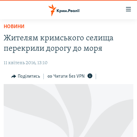
Доступність
посилання
Перейти
НОВИНИ
до
НОВИНИ
Жителям кримського селища
основного
ВОДА.КРИМ
матеріалу
перекрили дорогу до моря
ВІДЕО ТА ФОТО
Перейти
до
11 квітень 2016, 13:10
ПОЛІТИКА
основної
БЛОГИ
Поділитись
Читати без VPN
навігації
Перейти
ПОГЛЯД
до
ІНТЕРВ'Ю
пошуку
ВСЕ ЗА ДЕНЬ
СПЕЦПРОЕКТИ
ЯК ОБІЙТИ БЛОКУВАННЯ
ДЕПОРТАЦІЯ