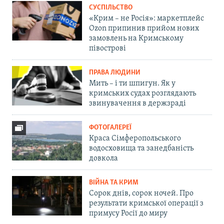
СУСПІЛЬСТВО
«Крим – не Росія»: маркетплейс
Ozon припинив прийом нових
замовлень на Кримському
півострові
ПРАВА ЛЮДИНИ
Мить – і ти шпигун. Як у
кримських судах розглядають
звинувачення в держзраді
ФОТОГАЛЕРЕЇ
Краса Сімферопольського
водосховища та занедбаність
довкола
ВІЙНА ТА КРИМ
Сорок днів, сорок ночей. Про
результати кримської операції з
примусу Росії до миру