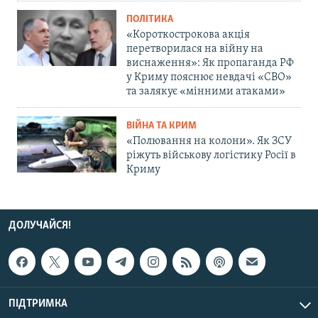
ПОЛІТИКА
«Короткострокова акція
перетворилася на війну на
виснаження»: Як пропаганда РФ
у Криму пояснює невдачі «СВО»
та залякує «мінними атаками»
ВІЙНА ТА КРИМ
«Полювання на колони». Як ЗСУ
ріжуть військову логістику Росії в
Криму
ДОЛУЧАЙСЯ!
ПІДТРИМКА