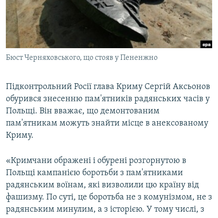
ВІДЕОУРОКИ «ELIFBE»
Русский
СВІДЧЕННЯ ОКУПАЦІЇ
Qırımtatar
УКРАЇНСЬКА ПРОБЛЕМА КРИМУ
Бюст Черняховського, що стояв у Пененжно
ДОЛУЧАЙСЯ!
ІНФОГРАФІКА
Підконтрольний Росії глава Криму Сергій Аксьонов
обурився знесенню пам'ятників радянських часів у
Усі сайти RFE/RL
Польщі. Він вважає, що демонтованим
пам'ятникам можуть знайти місце в анексованому
Криму.
«Кримчани ображені і обурені розгорнутою в
Польщі кампанією боротьби з пам'ятниками
радянським воїнам, які визволили цю країну від
фашизму. По суті, це боротьба не з комунізмом, не з
радянським минулим, а з історією. У тому числі, з