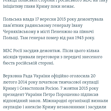
Реакції польської сторони і російського МЗС на таку
ініціативу глави Криму поки немає.
Польська влада 17 вересня 2015 року демонтувала
пам'ятник радянському генералу Івану
Черняхівському в місті Пененжно на півночі
Польщі. Там генерал помер від ран 1945 року.
МЗС Росії засудив демонтаж. Після цього кілька
місяців тривали переговори з передачі знесеного
бюста російській стороні.
Верховна Рада України офіційно оголосила 20
лютого 2014 року початком тимчасової окупації
Криму і Севастополя Росією. 7 жовтня 2015 року
президент України Петро Порошенко підписав
відповідний закон. Міжнародні організації визнали
окупацію і анексію Криму незаконними і засудили