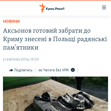
Доступність
посилання
Перейти
НОВИНИ
до
НОВИНИ
Аксьонов готовий забрати до
основного
ВОДА.КРИМ
матеріалу
Криму знесені в Польщі радянські
ВІДЕО ТА ФОТО
Перейти
пам'ятники
до
ПОЛІТИКА
основної
11 квітень 2016, 15:50
БЛОГИ
навігації
Перейти
Поділитись
Читати без VPN
ПОГЛЯД
до
ІНТЕРВ'Ю
пошуку
ВСЕ ЗА ДЕНЬ
СПЕЦПРОЕКТИ
ЯК ОБІЙТИ БЛОКУВАННЯ
ДЕПОРТАЦІЯ