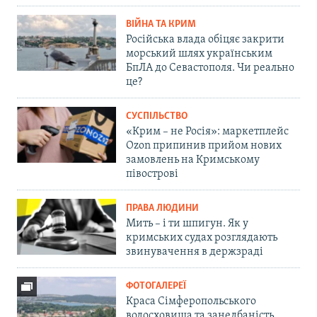
ВІЙНА ТА КРИМ
Російська влада обіцяє закрити
морський шлях українським
БпЛА до Севастополя. Чи реально
це?
СУСПІЛЬСТВО
«Крим – не Росія»: маркетплейс
Ozon припинив прийом нових
замовлень на Кримському
півострові
ПРАВА ЛЮДИНИ
Мить – і ти шпигун. Як у
кримських судах розглядають
звинувачення в держзраді
ФОТОГАЛЕРЕЇ
Краса Сімферопольського
водосховища та занедбаність