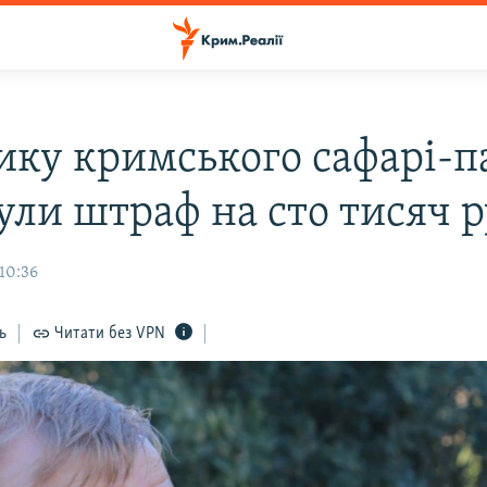
ику кримського сафарі-п
ули штраф на сто тисяч р
 10:36
ь
Читати без VPN