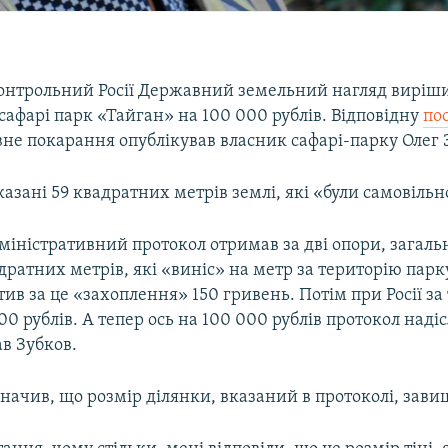
онтрольний Росії Державний земельний нагляд виріш
афарі парк «Тайган» на 100 000 рублів. Відповідну
по
вне покарання опублікував власник сафарі-парку Олег 
казані 59 квадратних метрів землі, які «були самовільн
міністративний протокол отримав за дві опори, зага
дратних метрів, які «виніс» на метр за територію парк
тив за це «захоплення» 150 гривень. Потім при Росії за
00 рублів. А тепер ось на 100 000 рублів протокол надіс
в Зубков.
начив, що розмір ділянки, вказаний в протоколі, зав