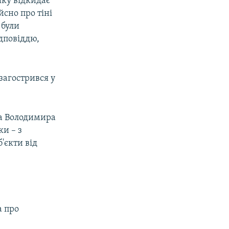
яку відкидає
йсно про тіні
 були
дповіддю,
загострився у
та Володимира
ки – з
'єкти від
а про