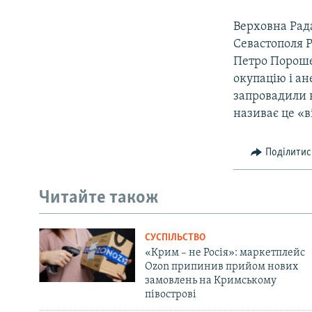
Верховна Рада
Севастополя Р
Петро Пороше
окупацію і ан
запровадили н
називає це «в
Поділитис
Читайте також
СУСПІЛЬСТВО
«Крим – не Росія»: маркетплейс
Ozon припинив прийом нових
замовлень на Кримському
півострові