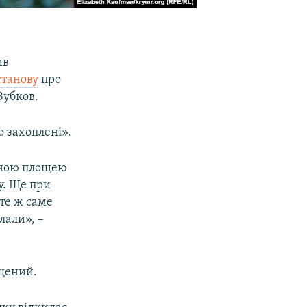
ив
станову
про
Зубков.
о захоплені».
льною площею
у. Ще при
 те ж саме
лали», –
ищений.