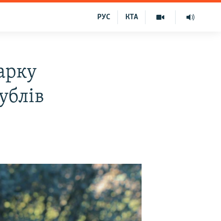
РУС
КТА
арку
ублів