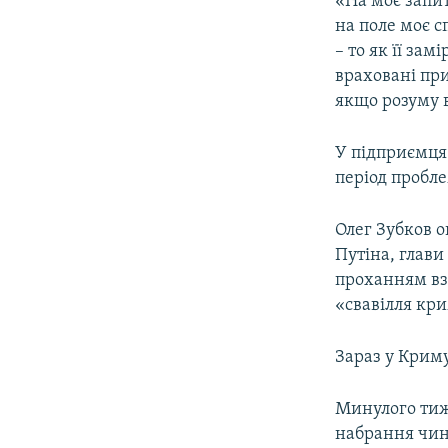
«На моє запит
на поле моє с
– то як її зам
враховані при
якщо розуму в
У підприємця
період пробле
Олег Зубков 
Путіна, глави
проханням взя
«свавілля кр
Зараз у Криму
Минулого тиж
набрання чин