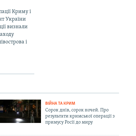
ації Криму і
ент України
ції визнали
Заходу
івострова і
ВІЙНА ТА КРИМ
Сорок днів, сорок ночей. Про
результати кримської операції з
примусу Росії до миру