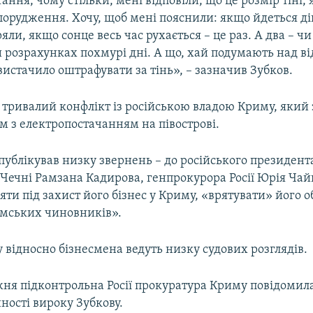
ання, чому стільки, мені відповіли, що це розмір тіні, 
порудження. Хочу, щоб мені пояснили: якщо йдеться ді
іряли, якщо сонце весь час рухається – це раз. А два – чи
 розрахунках похмурі дні. А що, хай подумають над ві
истачило оштрафувати за тінь», – зазначив Зубков.
 тривалий конфлікт із російською владою Криму, який 
м з електропостачанням на півострові.
опублікував низку звернень – до російського президен
 Чечні Рамзана Кадирова, генпрокурора Росії Юрія Чай
ти під захист його бізнес у Криму, «врятувати» його об
имських чиновників».
 відносно бізнесмена ведуть низку судових розглядів.
ня підконтрольна Росії прокуратура Криму повідомил
ності вироку Зубкову.