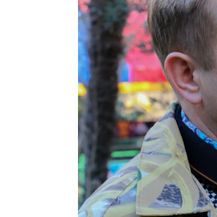
ВІДЕОУРОКИ «ELIFBE»
СВІДЧЕННЯ ОКУПАЦІЇ
УКРАЇНСЬКА ПРОБЛЕМА КРИМУ
ІНФОГРАФІКА