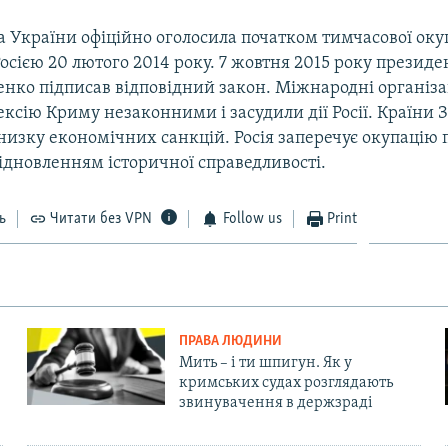
 України офіційно оголосила початком тимчасової окуп
осією 20 лютого 2014 року. 7 жовтня 2015 року презид
нко підписав відповідний закон. Міжнародні організа
ексію Криму незаконними і засудили дії Росії. Країни 
изку економічних санкцій. Росія заперечує окупацію п
ідновленням історичної справедливості.
ь
Читати без VPN
Follow us
Print
ПРАВА ЛЮДИНИ
Мить – і ти шпигун. Як у
кримських судах розглядають
звинувачення в держзраді