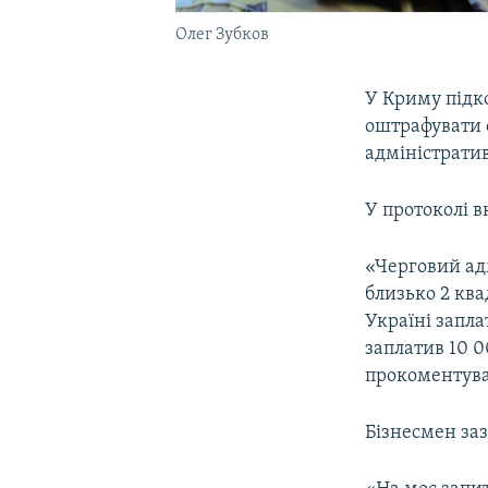
Олег Зубков
У Криму підк
оштрафувати с
адміністрати
У протоколі в
«Черговий ад
близько 2 ква
Україні запла
заплатив 10 0
прокоментува
Бізнесмен заз