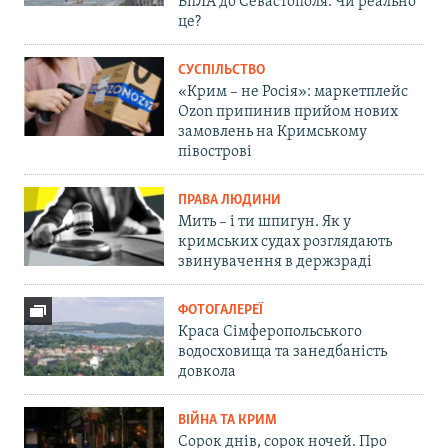
БпЛА до Севастополя. Чи реально
це?
СУСПІЛЬСТВО
«Крим – не Росія»: маркетплейс
Ozon припинив прийом нових
замовлень на Кримському
півострові
ПРАВА ЛЮДИНИ
Мить – і ти шпигун. Як у
кримських судах розглядають
звинувачення в держзраді
ФОТОГАЛЕРЕЇ
Краса Сімферопольського
водосховища та занедбаність
довкола
ВІЙНА ТА КРИМ
Сорок днів, сорок ночей. Про