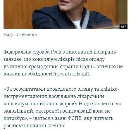
ВІДЕОУРОКИ «ELIFBE»
Русский
СВІДЧЕННЯ ОКУПАЦІЇ
Qırımtatar
УКРАЇНСЬКА ПРОБЛЕМА КРИМУ
Надія Савченко
ДОЛУЧАЙСЯ!
ІНФОГРАФІКА
Федеральна служба Росії з виконання покарань
заявляє, що консиліум лікарів після огляду
Усі сайти RFE/RL
ув’язненої громадянки України Надії Савченко не
виявив необхідності її госпіталізації.
«За результатами проведеного огляду та клініко-
інструментальних досліджень лікарський
консиліум оцінив стан здоров’я Надії Савченко як
задовільний, екстреної госпіталізації вона не
потребує», – ідеться в заяві ФСПВ, яку цитують
російські новинні агенції.