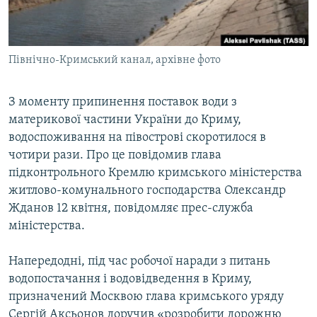
ВІДЕОУРОКИ «ELIFBE»
Русский
СВІДЧЕННЯ ОКУПАЦІЇ
Qırımtatar
Північно-Кримський канал, архівне фото
УКРАЇНСЬКА ПРОБЛЕМА КРИМУ
ДОЛУЧАЙСЯ!
ІНФОГРАФІКА
З моменту припинення поставок води з
материкової частини України до Криму,
водоспоживання на півострові скоротилося в
Усі сайти RFE/RL
чотири рази. Про це повідомив глава
підконтрольного Кремлю кримського міністерства
житлово-комунального господарства Олександр
Жданов 12 квітня, повідомляє прес-служба
міністерства.
Напередодні, під час робочої наради з питань
водопостачання і водовідведення в Криму,
призначений Москвою глава кримського уряду
Сергій Аксьонов доручив «розробити дорожню