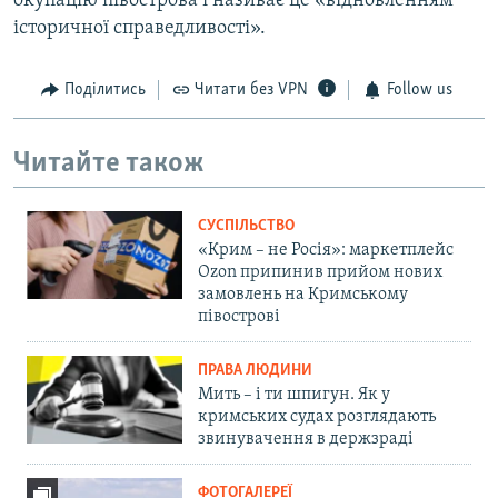
окупацію півострова і називає це «відновленням
історичної справедливості».
Поділитись
Читати без VPN
Follow us
Читайте також
СУСПІЛЬСТВО
«Крим – не Росія»: маркетплейс
Ozon припинив прийом нових
замовлень на Кримському
півострові
ПРАВА ЛЮДИНИ
Мить – і ти шпигун. Як у
кримських судах розглядають
звинувачення в держзраді
ФОТОГАЛЕРЕЇ