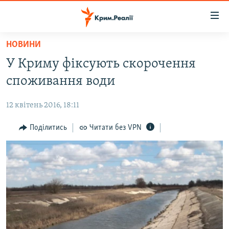
Доступність
посилання
Перейти
НОВИНИ
до
НОВИНИ
У Криму фіксують скорочення
основного
ВОДА.КРИМ
матеріалу
споживання води
ВІДЕО ТА ФОТО
Перейти
до
12 квітень 2016, 18:11
ПОЛІТИКА
основної
БЛОГИ
Поділитись
Читати без VPN
навігації
Перейти
ПОГЛЯД
до
ІНТЕРВ'Ю
пошуку
ВСЕ ЗА ДЕНЬ
СПЕЦПРОЕКТИ
ЯК ОБІЙТИ БЛОКУВАННЯ
ДЕПОРТАЦІЯ