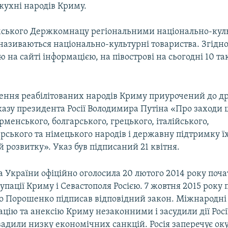
кухні народів Криму.
ського Держкомнацу регіональними національно-ку
називаються національно-культурні товариства. Згідно
 на сайті інформацією, на півострові на сьогодні 10 та
ення реабілітованих народів Криму приурочений до др
казу президента Росії Володимира Путіна «Про заходи
ірменського, болгарського, грецького, італійського,
ського та німецького народів і державну підтримку ї
 розвитку». Указ був підписаний 21 квітня.
 України офіційно оголосила 20 лютого 2014 року поч
упації Криму і Севастополя Росією. 7 жовтня 2015 року
о Порошенко підписав відповідний закон. Міжнародні 
цію та анексію Криму незаконними і засудили дії Росі
вадили низку економічних санкцій. Росія заперечує ок