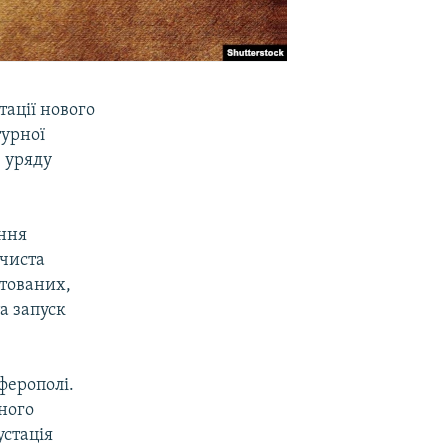
тації нового
турної
 уряду
ння
очиста
ітованих,
а запуск
ферополі.
ного
устація