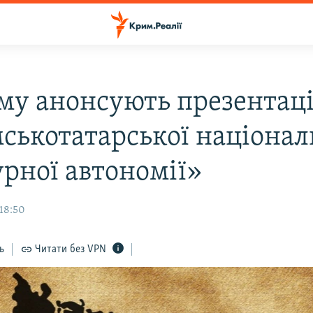
му анонсують презентац
ськотатарської націонал
урної автономії»
 18:50
ь
Читати без VPN