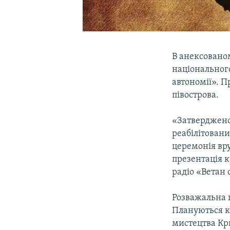
В анексованом
національног
автономії». 
півострова.
«Затверджено
реабілітовани
церемонія вр
презентація к
радіо «Ветан 
Розважальна п
Плануються к
мистецтва Кри