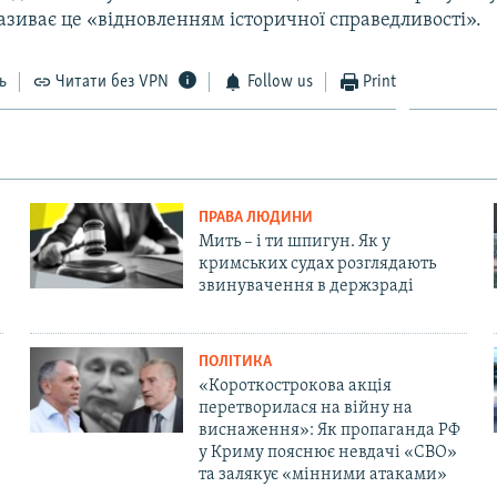
називає це «відновленням історичної справедливості».
ь
Читати без VPN
Follow us
Print
ПРАВА ЛЮДИНИ
Мить – і ти шпигун. Як у
кримських судах розглядають
звинувачення в держзраді
ПОЛІТИКА
«Короткострокова акція
перетворилася на війну на
виснаження»: Як пропаганда РФ
у Криму пояснює невдачі «СВО»
та залякує «мінними атаками»