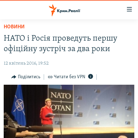
Доступність
посилання
Перейти
НОВИНИ
до
НОВИНИ
НАТО і Росія проведуть першу
основного
ВОДА.КРИМ
матеріалу
офіційну зустріч за два роки
ВІДЕО ТА ФОТО
Перейти
до
12 квітень 2016, 19:52
ПОЛІТИКА
основної
БЛОГИ
Поділитись
Читати без VPN
навігації
Перейти
ПОГЛЯД
до
ІНТЕРВ'Ю
пошуку
ВСЕ ЗА ДЕНЬ
СПЕЦПРОЕКТИ
ЯК ОБІЙТИ БЛОКУВАННЯ
ДЕПОРТАЦІЯ