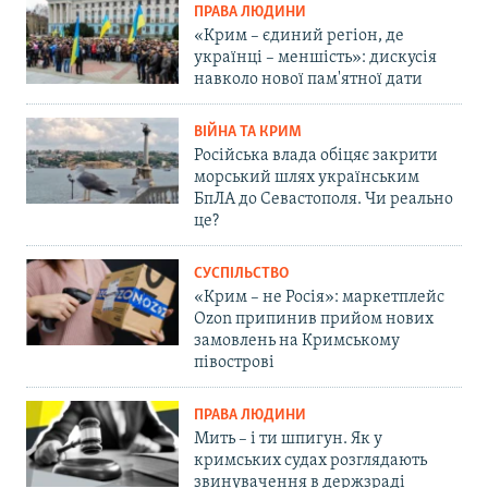
ПРАВА ЛЮДИНИ
«Крим – єдиний регіон, де
українці – меншість»: дискусія
навколо нової пам'ятної дати
ВІЙНА ТА КРИМ
Російська влада обіцяє закрити
морський шлях українським
БпЛА до Севастополя. Чи реально
це?
СУСПІЛЬСТВО
«Крим – не Росія»: маркетплейс
Ozon припинив прийом нових
замовлень на Кримському
півострові
ПРАВА ЛЮДИНИ
Мить – і ти шпигун. Як у
кримських судах розглядають
звинувачення в держзраді