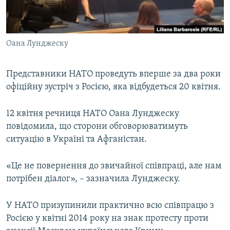
ВІДЕОУРОКИ «ELIFBE»
Русский
СВІДЧЕННЯ ОКУПАЦІЇ
Qırımtatar
Оана Лунджеску
УКРАЇНСЬКА ПРОБЛЕМА КРИМУ
ДОЛУЧАЙСЯ!
ІНФОГРАФІКА
Представники НАТО проведуть вперше за два роки
офіційну зустріч з Росією, яка відбудеться 20 квітня.
Усі сайти RFE/RL
12 квітня речниця НАТО Оана Лунджеску
повідомила, що сторони обговорюватимуть
ситуацію в Україні та Афганістан.
«Це не повернення до звичайної співпраці, але нам
потрібен діалог», – зазначила Лунджеску.
У НАТО призупинили практично всю співпрацю з
Росією у квітні 2014 року на знак протесту проти