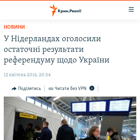
Доступність
посилання
Перейти
НОВИНИ
до
НОВИНИ
У Нідерландах оголосили
основного
ВОДА.КРИМ
матеріалу
остаточні результати
ВІДЕО ТА ФОТО
Перейти
референдуму щодо України
до
ПОЛІТИКА
основної
12 квітень 2016, 20:54
БЛОГИ
навігації
Перейти
Поділитись
Читати без VPN
ПОГЛЯД
до
ІНТЕРВ'Ю
пошуку
ВСЕ ЗА ДЕНЬ
СПЕЦПРОЕКТИ
ЯК ОБІЙТИ БЛОКУВАННЯ
ДЕПОРТАЦІЯ