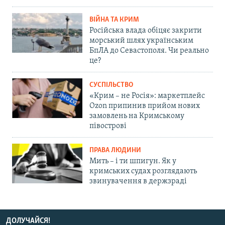
ВІЙНА ТА КРИМ
Російська влада обіцяє закрити
морський шлях українським
БпЛА до Севастополя. Чи реально
це?
СУСПІЛЬСТВО
«Крим – не Росія»: маркетплейс
Ozon припинив прийом нових
замовлень на Кримському
півострові
ПРАВА ЛЮДИНИ
Мить – і ти шпигун. Як у
кримських судах розглядають
звинувачення в держзраді
ДОЛУЧАЙСЯ!