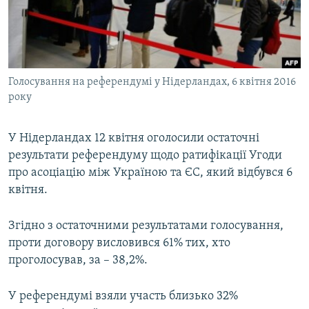
ВІДЕОУРОКИ «ELIFBE»
Русский
СВІДЧЕННЯ ОКУПАЦІЇ
Qırımtatar
УКРАЇНСЬКА ПРОБЛЕМА КРИМУ
Голосування на референдумі у Нідерландах, 6 квітня 2016
ДОЛУЧАЙСЯ!
ІНФОГРАФІКА
року
У Нідерландах 12 квітня оголосили остаточні
Усі сайти RFE/RL
результати референдуму щодо ратифікації Угоди
про асоціацію між Україною та ЄС, який відбувся 6
квітня.
Згідно з остаточними результатами голосування,
проти договору висловився 61% тих, хто
проголосував, за – 38,2%.
У референдумі взяли участь близько 32%