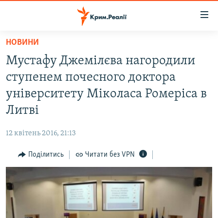
Доступність
посилання
Перейти
НОВИНИ
до
НОВИНИ
Мустафу Джемілєва нагородили
основного
ВОДА.КРИМ
матеріалу
ступенем почесного доктора
ВІДЕО ТА ФОТО
Перейти
університету Міколаса Ромеріса в
до
ПОЛІТИКА
Литві
основної
БЛОГИ
навігації
12 квітень 2016, 21:13
Перейти
ПОГЛЯД
до
Поділитись
Читати без VPN
ІНТЕРВ'Ю
пошуку
ВСЕ ЗА ДЕНЬ
СПЕЦПРОЕКТИ
ЯК ОБІЙТИ БЛОКУВАННЯ
ДЕПОРТАЦІЯ