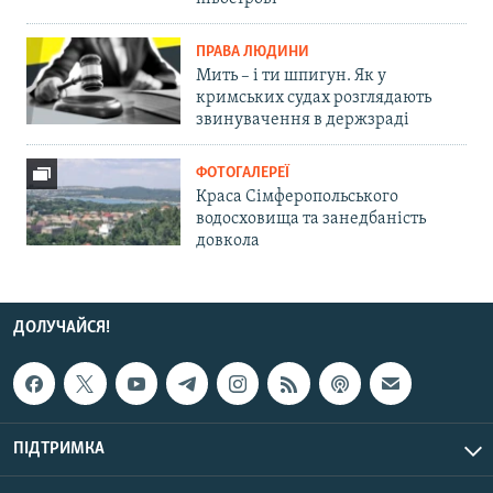
ПРАВА ЛЮДИНИ
Мить – і ти шпигун. Як у
кримських судах розглядають
звинувачення в держзраді
ФОТОГАЛЕРЕЇ
Краса Сімферопольського
водосховища та занедбаність
довкола
ДОЛУЧАЙСЯ!
ПІДТРИМКА