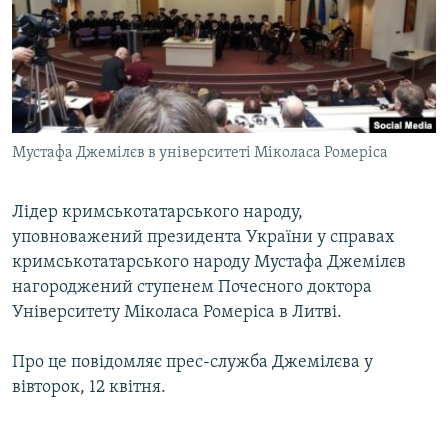
ВІДЕОУРОКИ «ELIFBE»
Русский
СВІДЧЕННЯ ОКУПАЦІЇ
Qırımtatar
УКРАЇНСЬКА ПРОБЛЕМА КРИМУ
ДОЛУЧАЙСЯ!
ІНФОГРАФІКА
Мустафа Джемілєв в університеті Міколаса Ромеріса
Лідер кримськотатарського народу,
Усі сайти RFE/RL
уповноважений президента України у справах
кримськотатарського народу Мустафа Джемілєв
нагороджений ступенем Почесного доктора
Університету Міколаса Ромеріса в Литві.
Про це повідомляє прес-служба Джемілєва у
вівторок, 12 квітня.