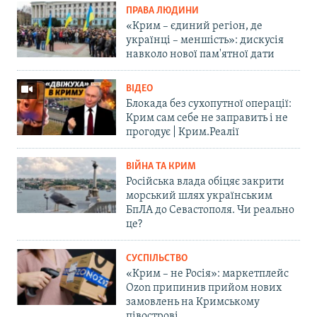
ПРАВА ЛЮДИНИ
«Крим – єдиний регіон, де
українці – меншість»: дискусія
навколо нової пам'ятної дати
ВІДЕО
Блокада без сухопутної операції:
Крим сам себе не заправить і не
прогодує | Крим.Реалії
ВІЙНА ТА КРИМ
Російська влада обіцяє закрити
морський шлях українським
БпЛА до Севастополя. Чи реально
це?
СУСПІЛЬСТВО
«Крим – не Росія»: маркетплейс
Ozon припинив прийом нових
замовлень на Кримському
півострові