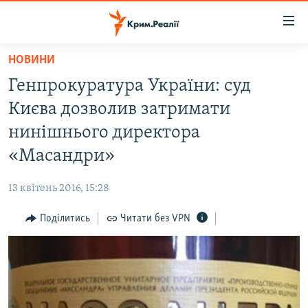
Доступність
посилання
Перейти
НОВИНИ
до
НОВИНИ
Генпрокуратура України: суд
основного
ВОДА.КРИМ
матеріалу
Києва дозволив затримати
ВІДЕО ТА ФОТО
Перейти
нинішнього директора
до
ПОЛІТИКА
«Масандри»
основної
БЛОГИ
навігації
13 квітень 2016, 15:28
Перейти
ПОГЛЯД
до
Поділитись
Читати без VPN
ІНТЕРВ'Ю
пошуку
ВСЕ ЗА ДЕНЬ
СПЕЦПРОЕКТИ
ЯК ОБІЙТИ БЛОКУВАННЯ
ДЕПОРТАЦІЯ