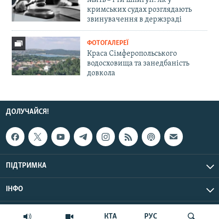
Мить – і ти шпигун. Як у
кримських судах розглядають
звинувачення в держзраді
ФОТОГАЛЕРЕЇ
Краса Сімферопольського
водосховища та занедбаність
довкола
ДОЛУЧАЙСЯ!
ПІДТРИМКА
ІНФО
© Крим.Реалії, 2026 | Усі права застережено.
КТА
РУС