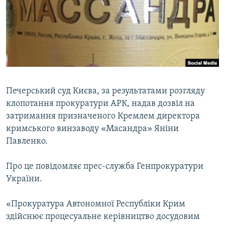
ВІДЕОУРОКИ «ELIFBE»
Русский
СВІДЧЕННЯ ОКУПАЦІЇ
Qırımtatar
УКРАЇНСЬКА ПРОБЛЕМА КРИМУ
ДОЛУЧАЙСЯ!
ІНФОГРАФІКА
Печерський суд Києва, за результатами розгляду
клопотання прокуратури АРК, надав дозвіл на
Усі сайти RFE/RL
затримання призначеного Кремлем директора
кримського винзаводу «Масандра» Яніни
Павленко.
Про це повідомляє прес-служба Генпрокуратури
України.
«Прокуратура Автономної Республіки Крим
здійснює процесуальне керівництво досудовим