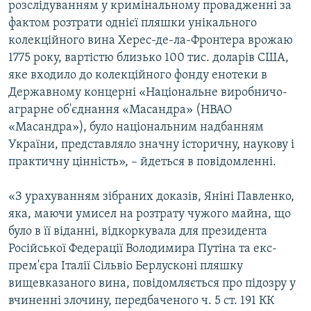
розслідуванням у кримінальному провадженні за
фактом розтрати однієї пляшки унікального
колекційного вина Херес-де-ла-Фронтера врожаю
1775 року, вартістю близько 100 тис. доларів США,
яке входило до колекційного фонду енотеки в
Державному концерні «Національне виробничо-
аграрне об'єднання «Масандра» (НВАО
«Масандра»), було національним надбанням
України, представляло значну історичну, наукову і
практичну цінність», – йдеться в повідомленні.
«З урахуванням зібраних доказів, Яніні Павленко,
яка, маючи умисел на розтрату чужого майна, що
було в її віданні, відкоркувала для президента
Російської Федерації Володимира Путіна та екс-
прем'єра Італії Сільвіо Берлусконі пляшку
вищевказаного вина, повідомляється про підозру у
вчиненні злочину, передбаченого ч. 5 ст. 191 КК