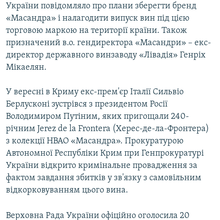
України повідомляло про плани зберегти бренд
«Масандра» і налагодити випуск вин під цією
торговою маркою на території країни. Також
призначений в.о. гендиректора «Масандри» – екс-
директор державного винзаводу «Лівадія» Генріх
Мікаелян.
У вересні в Криму екс-прем'єр Італії Сильвіо
Берлусконі зустрівся з президентом Росії
Володимиром Путіним, яких пригощали 240-
річним Jerez de la Frontera (Херес-де-ла-Фронтера)
з колекції НВАО «Масандра». Прокуратурою
Автономної Республіки Крим при Генпрокуратурі
України відкрито кримінальне провадження за
фактом завдання збитків у зв'язку з самовільним
відкорковуванням цього вина.
Верховна Рада України офіційно оголосила 20