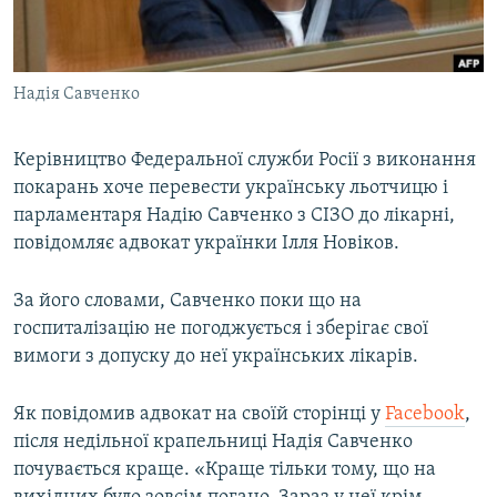
ВІДЕОУРОКИ «ELIFBE»
Русский
СВІДЧЕННЯ ОКУПАЦІЇ
Qırımtatar
Надія Савченко
УКРАЇНСЬКА ПРОБЛЕМА КРИМУ
ДОЛУЧАЙСЯ!
ІНФОГРАФІКА
Керівництво Федеральної служби Росії з виконання
покарань хоче перевести українську льотчицю і
парламентаря Надію Савченко з СІЗО до лікарні,
Усі сайти RFE/RL
повідомляє адвокат українки Ілля Новіков.
За його словами, Савченко поки що на
госпиталізацію не погоджується і зберігає свої
вимоги з допуску до неї українських лікарів.
Як повідомив адвокат на своїй сторінці у
Facebook
,
після недільної крапельниці Надія Савченко
почувається краще. «Краще тільки тому, що на