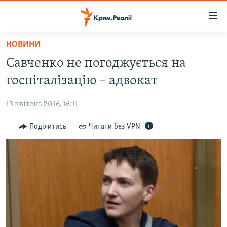
Доступність
посилання
Перейти
НОВИНИ
до
НОВИНИ
Савченко не погоджується на
основного
ВОДА.КРИМ
матеріалу
госпіталізацію – адвокат
ВІДЕО ТА ФОТО
Перейти
до
13 квітень 2016, 16:11
ПОЛІТИКА
основної
БЛОГИ
Поділитись
Читати без VPN
навігації
Перейти
ПОГЛЯД
до
ІНТЕРВ'Ю
пошуку
ВСЕ ЗА ДЕНЬ
СПЕЦПРОЕКТИ
ЯК ОБІЙТИ БЛОКУВАННЯ
ДЕПОРТАЦІЯ