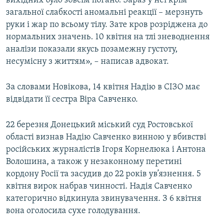
вихідних було зовсім погано. Зараз у неї крім
загальної слабкості аномальні реакції – мерзнуть
руки і жар по всьому тілу. Зате кров розріджена до
нормальних значень. 10 квітня на тлі зневоднення
аналізи показали якусь позамежну густоту,
несумісну з життям», – написав адвокат.
За словами Новікова, 14 квітня Надію в СІЗО має
відвідати її сестра Віра Савченко.
22 березня Донецький міський суд Ростовської
області визнав Надію Савченко винною у вбивстві
російських журналістів Ігоря Корнелюка і Антона
Волошина, а також у незаконному перетині
кордону Росії та засудив до 22 років ув’язнення. 5
квітня вирок набрав чинності. Надія Савченко
категорично відкинула звинувачення. З 6 квітня
вона оголосила сухе голодування.